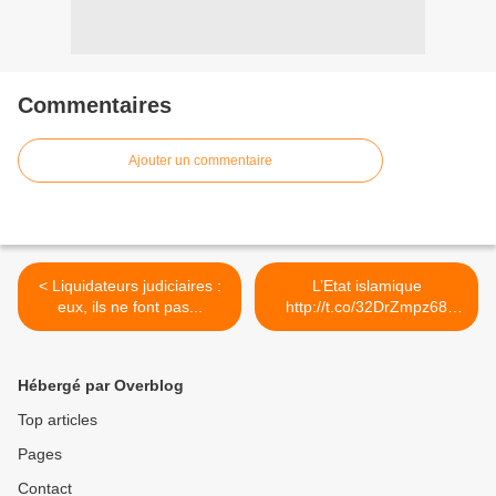
Commentaires
Ajouter un commentaire
< Liquidateurs judiciaires :
L’Etat islamique
eux, ils ne font pas...
http://t.co/32DrZmpz68
via... >
Hébergé par Overblog
Top articles
Pages
Contact