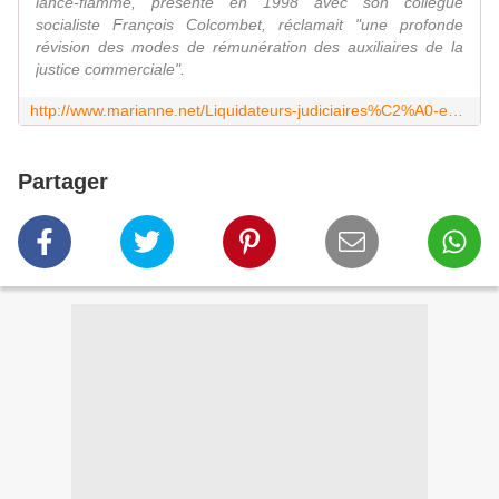
lance-flamme, présenté en 1998 avec son collègue
socialiste François Colcombet, réclamait "une profonde
révision des modes de rémunération des auxiliaires de la
justice commerciale".
http://www.marianne.net/Liquidateurs-judiciaires%C2%A0-eux-ils-ne-font-pas-faillite_a226112.html
Partager