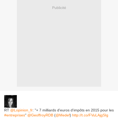
Publicité
RT
@Lopinion_fr
: "+ 7 milliards d'euros d'impôts en 2015 pour les
#entreprises
"
@GeoffroyRDB
(
@Medef
)
http://t.co/FVuLAjgSIg