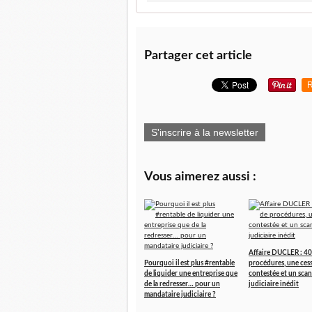
Partager cet article
R
S'inscrire à la newsletter
Vous aimerez aussi :
Affaire DUCLER : 40
Pourquoi il est plus #rentable
procédures, une ces
de liquider une entreprise que
contestée et un scan
de la redresser… pour un
judiciaire inédit
mandataire judiciaire ?