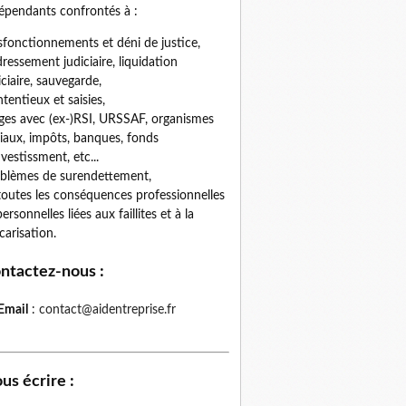
épendants confrontés à :
fonctionnements et déni de justice,
ressement judiciaire, liquidation
iciaire, sauvegarde,
tentieux et saisies,
iges avec (ex-)RSI, URSSAF, organismes
iaux, impôts, banques, fonds
nvestissment, etc...
blèmes de surendettement,
toutes les conséquences professionnelles
personnelles liées aux faillites et à la
carisation.
ntactez-nous
:
Email
:
contact@aidentreprise.fr
us écrire
: