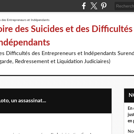
re des Suicides et des Difficultés
Indépendants
des Difficultés des Entrepreneurs et Indépendants Suren
arde, Redressement et Liquidation Judiciaires)
o, un assassinat...
En 
jus
en 
Nou