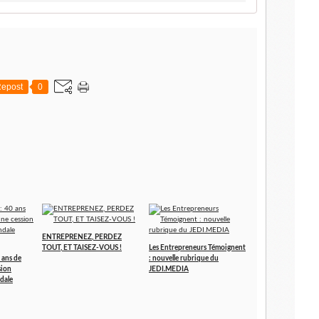
epost
0
ENTREPRENEZ, PERDEZ
TOUT, ET TAISEZ-VOUS !
Les Entrepreneurs Témoignent
 ans de
: nouvelle rubrique du
sion
JEDI.MEDIA
dale