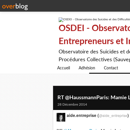
OSDEI - Observatoi
Entrepreneurs et 
Observatoire des Suicides et 
Procédures Collectives (Sauveg
Accueil
Adhésion
Contact
RT @HaussmannParis: Mamie Lot
28 Décembre 2014
aide.entreprise (
)
@aide_entreprise