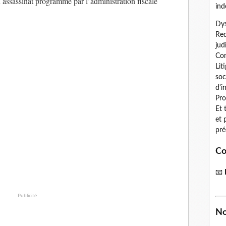
assassinat programmé par l’administration fiscale
ind
Dys
Red
jud
Con
Lit
soc
d'i
Pro
Et 
et 
pré
Co
📧
Publicité
No