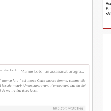
Ass
9, 
681
Mamie Loto, un assassinat programmé par l'administration fiscale
 " mamie loto " est morte Cette pauvre femme, comme elle
st laissée mourir. Un an auparavant, n'en pouvant plus du viol
té de mettre fins à ses jours.
http://bit.ly/1tb1Ieq