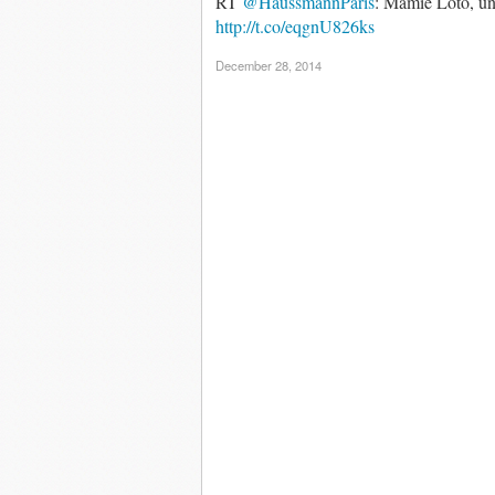
RT
@HaussmannParis
: Mamie Loto, un 
http://t.co/eqgnU826ks
December 28, 2014