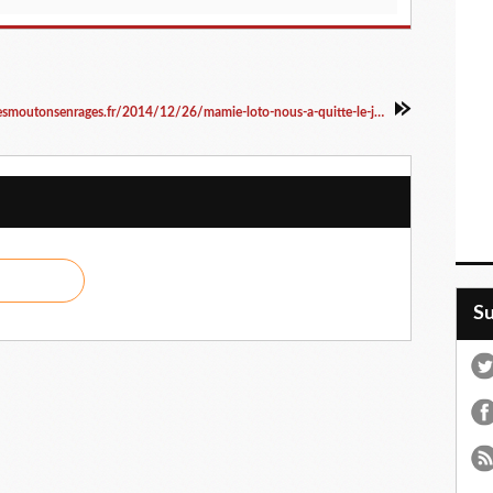
http://lesmoutonsenrages.fr/2014/12/26/mamie-loto-nous-a-quitte-le-jour-de-noel/comment-page-1/
S