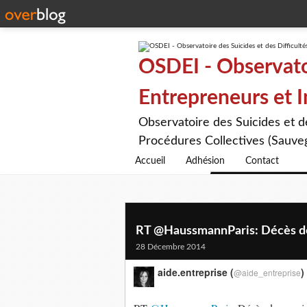
OSDEI - Observatoi
Entrepreneurs et 
Observatoire des Suicides et 
Procédures Collectives (Sauveg
Accueil
Adhésion
Contact
RT @HaussmannParis: Décès de 
28 Décembre 2014
aide.entreprise (
)
@aide_entreprise