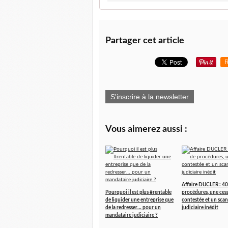
Partager cet article
R
S'inscrire à la newsletter
Vous aimerez aussi :
Affaire DUCLER : 40
Pourquoi il est plus #rentable
procédures, une ces
de liquider une entreprise que
contestée et un scan
de la redresser… pour un
judiciaire inédit
mandataire judiciaire ?