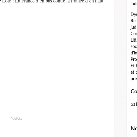
 Loto : La France d’en bas contre la France d’en haut
ind
Dys
Red
jud
Con
Lit
soc
d'i
Pro
Et 
et 
pré
Co
📧
Publicité
No