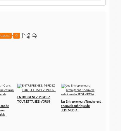
epost
0
ENTREPRENEZ, PERDEZ
TOUT, ET TAISEZ-VOUS !
Les Entrepreneurs Témoignent
 ans de
: nouvelle rubrique du
sion
JEDI.MEDIA
dale