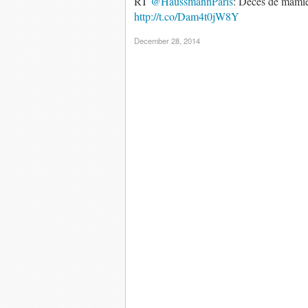
RT
@HaussmannParis
: Décès de mamie
http://t.co/Dam4t0jW8Y
December 28, 2014