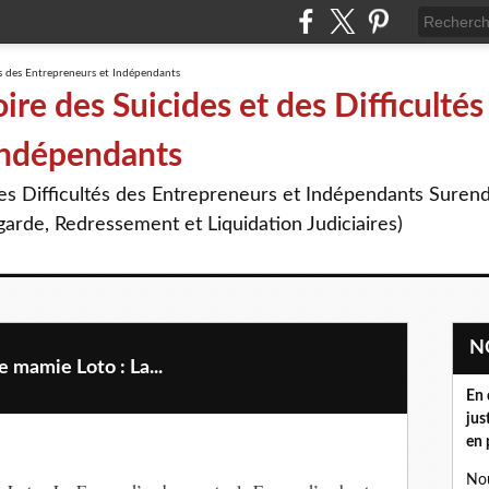
re des Suicides et des Difficultés
Indépendants
des Difficultés des Entrepreneurs et Indépendants Suren
arde, Redressement et Liquidation Judiciaires)
mamie Loto : La...
En 
jus
en 
Nou