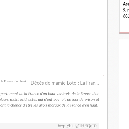
Ass
9, 
681
Décès de mamie Loto : La France d'en bas contre la France d'en haut
omportement de la France d'en haut vis-à-vis de la France d'en
eurs multirécidivistes qui n'ont pas fait un jour de prison et
ont la chance d'être les alibis moraux de la France d'en haut.
http://bit.ly/1HRQqT0