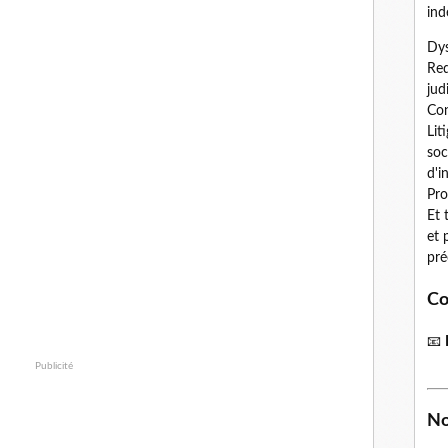
ind
Dys
Red
jud
Con
Lit
soc
d'i
Pro
Et 
et 
pré
Co
📧
Publicité
No