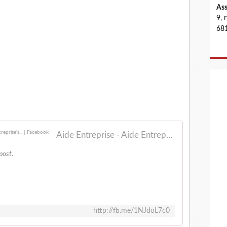
Ass
9, 
681
Aide Entreprise - Aide Entreprise shared Aide Entreprise's... | Facebook
post.
http://fb.me/1NJdoL7c0