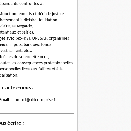
épendants confrontés à :
fonctionnements et déni de justice,
ressement judiciaire, liquidation
iciaire, sauvegarde,
tentieux et saisies,
iges avec (ex-)RSI, URSSAF, organismes
iaux, impôts, banques, fonds
nvestissment, etc...
blèmes de surendettement,
toutes les conséquences professionnelles
personnelles liées aux faillites et à la
carisation.
ntactez-nous
:
Email
:
contact@aidentreprise.fr
us écrire
: