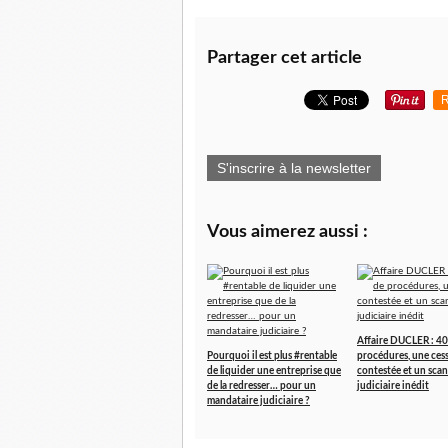
Partager cet article
R
S'inscrire à la newsletter
Vous aimerez aussi :
Affaire DUCLER : 40
Pourquoi il est plus #rentable
procédures, une ces
de liquider une entreprise que
contestée et un scan
de la redresser… pour un
judiciaire inédit
mandataire judiciaire ?