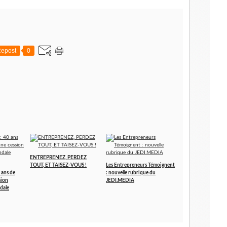
epost
0
ENTREPRENEZ, PERDEZ
TOUT, ET TAISEZ-VOUS !
Les Entrepreneurs Témoignent
 ans de
: nouvelle rubrique du
sion
JEDI.MEDIA
dale