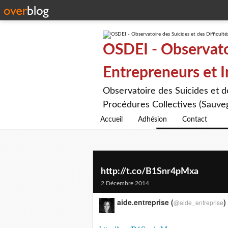
OSDEI - Observatoi
Entrepreneurs et 
Observatoire des Suicides et 
Procédures Collectives (Sauveg
Accueil
Adhésion
Contact
http://t.co/B1Snr4pMxa
2 Décembre 2014
aide.entreprise (
)
@aide_entreprise