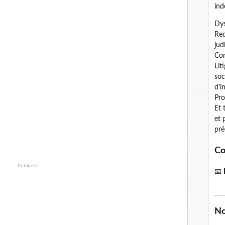
ind
Dys
Red
jud
Con
Lit
soc
d'i
Pro
Et 
et 
pré
Co
Publicité
📧
No