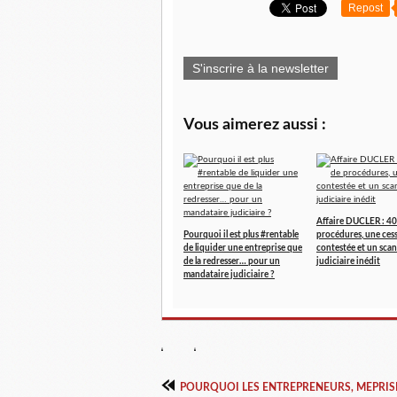
Repost
S'inscrire à la newsletter
Vous aimerez aussi :
Affaire DUCLER : 40
Pourquoi il est plus #rentable
procédures, une ces
de liquider une entreprise que
contestée et un scan
de la redresser… pour un
judiciaire inédit
mandataire judiciaire ?