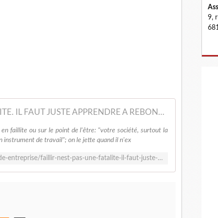
Ass
9, 
681
FAILLIR N'EST PAS UNE FATALITE. IL FAUT JUSTE APPRENDRE A REBONDIR.
 faillite ou sur le point de l'être: "votre société, surtout la
 instrument de travail"; on le jette quand il n'ex
https://www.facebook.com/notes/aide-entreprise/faillir-nest-pas-une-fatalite-il-faut-juste-apprendre-a-rebondir/274783705997735