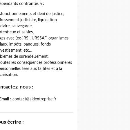
épendants confrontés à :
fonctionnements et déni de justice,
ressement judiciaire, liquidation
iciaire, sauvegarde,
tentieux et saisies,
iges avec (ex-)RSI, URSSAF, organismes
iaux, impôts, banques, fonds
nvestissment, etc...
blèmes de surendettement,
toutes les conséquences professionnelles
personnelles liées aux faillites et à la
carisation.
ntactez-nous
:
Email
:
contact@aidentreprise.fr
us écrire
: