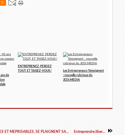
0
ENTREPRENEZ, PERDEZ
TOUT, ET TAISEZ-VOUS !
Les Entrepreneurs Témoignent
 ans de
: nouvelle rubrique du
sion
JEDI.MEDIA
dale
POURQUOI LES ENTREPRENEURS, MEPRISES ET MEPRISABLES, SE PLAIGNENT SANS AGIR?
Entreprendre.liberte.tv