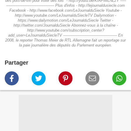
des pots-de-vin pour voter des lois" - http://youtu.be/KfAPiMLNLzY -----
-----------------------------------­­------ Plus d'infos - http://lejournaldusiecle.com
Facebook - http://www.facebook.com/LeJournalduSiecle Youtube -
http://www.youtube.com/LeJournalduSiecleTV Dailymotion -
https://www.dailymotion.com/LeJournalduSiecle Twitter -
http://twitter.com/JournalduSiecle Abonnez-vous à la chaîne -
http://www.youtube.com/subscription_center?
add_user=LeJournalduSiecleTV ----------------------------------------­­------ En
2008, le reporter Thomas Meier de RTL Allemagne fait un reportage sur
la paie journalière des députés du Parlement européen.
Partager