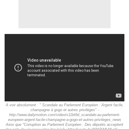
A voir absolument : " Scandale au Parlement Européen : Argent facile,
champagne à gogo et autres privilèges" -
http://www.dailymotion.com/video/x11bt9d_scandale-au-parlement-
europeen-argent-facile-champagne-a-gogo-et-autres-privileges_news
Ainsi que "Corruption au Parlement Européen : Des députés acceptent