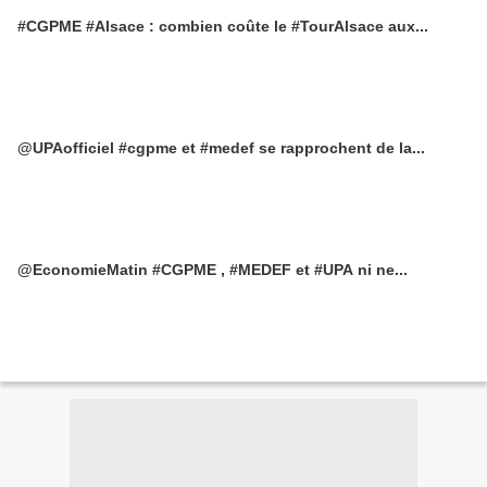
#CGPME #Alsace : combien coûte le #TourAlsace aux...
@UPAofficiel #cgpme et #medef se rapprochent de la...
@EconomieMatin #CGPME , #MEDEF et #UPA ni ne...