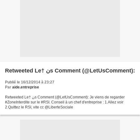
Retweeted Le† نs Comment (@LetUsComment):
Publié le 16/12/2014 à 23:27
Par
aide.entreprise
Retweeted Le† نs Comment (@LetUsComment): Je viens de regarder
#ZoneInterdite sur le #RSI. Conseil à un chef d'entreprise : 1.Allez voir
2.Quittez le RSI, vite cc @LiberteSociale