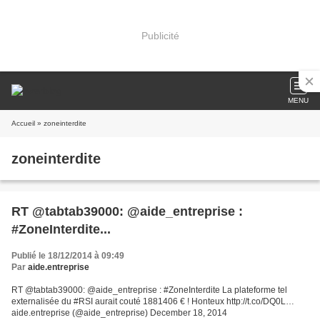
Publicité
MENU
Accueil
» zoneinterdite
zoneinterdite
RT @tabtab39000: @aide_entreprise :
#ZoneInterdite...
Publié le 18/12/2014 à 09:49
Par
aide.entreprise
RT @tabtab39000: @aide_entreprise : #ZoneInterdite La plateforme tel
externalisée du #RSI aurait couté 1881406 € ! Honteux http://t.co/DQ0L…
aide.entreprise (@aide_entreprise) December 18, 2014