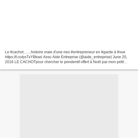
Le #cachot........histoire vraie d'une neo #entrepreneur en #garde à #vue
https://t.co/psTxYBksei Asso Aide Entreprise (@aide_entreprise) June 20,
2016 LE CACHOTpour chercher le pendentif offert à Noël par mon petit
garçon. C'était il y a trois semaines...