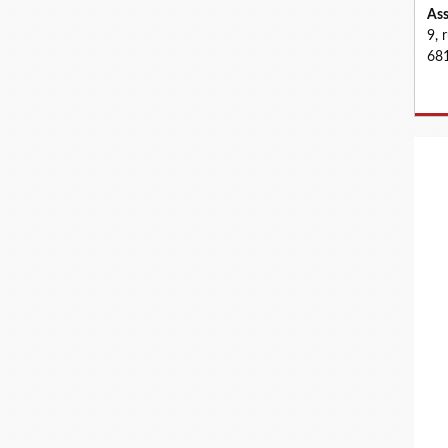
Ass
9, 
681