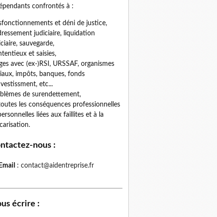
épendants confrontés à :
fonctionnements et déni de justice,
ressement judiciaire, liquidation
iciaire, sauvegarde,
tentieux et saisies,
iges avec (ex-)RSI, URSSAF, organismes
iaux, impôts, banques, fonds
nvestissment, etc...
blèmes de surendettement,
toutes les conséquences professionnelles
personnelles liées aux faillites et à la
carisation.
ntactez-nous
:
Email
:
contact@aidentreprise.fr
us écrire
: