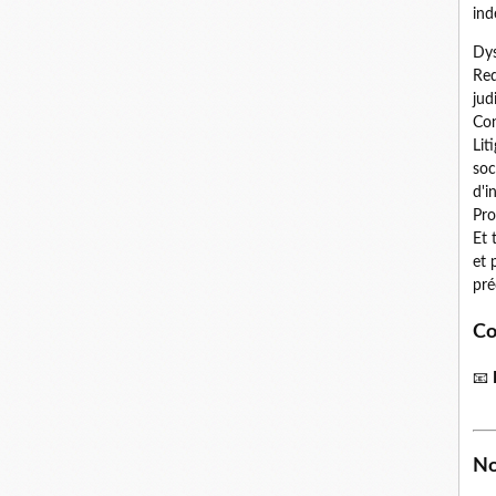
ind
Dys
Red
jud
Con
Lit
soc
d'i
Pro
Et 
et 
pré
Co
📧
No