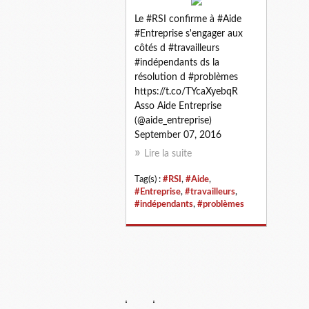
Le #RSI confirme à #Aide
#Entreprise s'engager aux
côtés d #travailleurs
#indépendants ds la
résolution d #problèmes
https://t.co/TYcaXyebqR
Asso Aide Entreprise
(@aide_entreprise)
September 07, 2016
Lire la suite
Tag(s) :
#RSI
,
#Aide
,
#Entreprise
,
#travailleurs
,
#indépendants
,
#problèmes