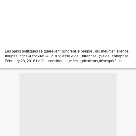
Les partis politiques se querellent, ignorent le peuple , qui meurt en silence (
#oupas) https://t.co/69wU4GoRRZ Asso Aide Entreprise (@aide_entreprise)
February 28, 2016 Le Foll considère que les agriculteurs,désespérés,huant
Hollande c'est inacceptable!Ah,PS...