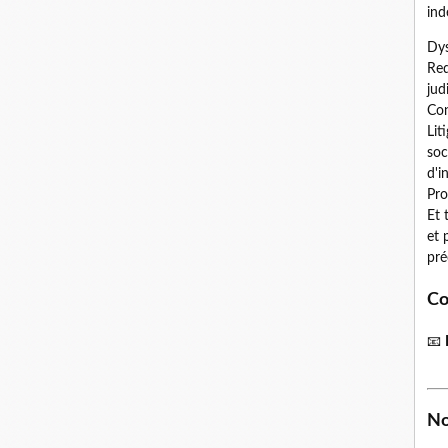
ind
Dys
Red
jud
Con
Lit
soc
d'i
Pro
Et 
et 
pré
Co
📧
No