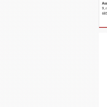
Ass
9, 
681