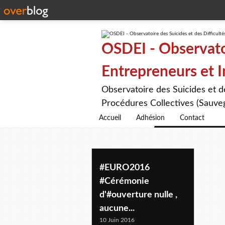
OSDEI - Observatoi
Entrepreneurs et 
Observatoire des Suicides et 
Procédures Collectives (Sauveg
Accueil
Adhésion
Contact
ceremonie
#EURO2016
#Cérémonie
d'#ouverture nulle ,
aucune...
10 Juin 2016