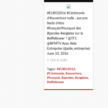
#EURO2016 #Cérémonie
d'#ouverture nulle , aucune
fierté d'être
#français!Pourquoi des
#paroles #anglaise sur la
#eiffeltower ? @TF1
@BFMTV Asso Aide
Entreprise (@aide_entreprise)
June 10, 2016
Lire la suite
Tag(s) :
#EURO2016
,
#Cérémonie
,
#ouverture
,
#français
,
#paroles
,
#anglaise
,
#eiffeltower