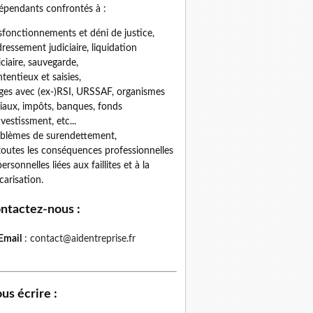
épendants confrontés à :
fonctionnements et déni de justice,
ressement judiciaire, liquidation
iciaire, sauvegarde,
tentieux et saisies,
iges avec (ex-)RSI, URSSAF, organismes
iaux, impôts, banques, fonds
nvestissment, etc...
blèmes de surendettement,
toutes les conséquences professionnelles
personnelles liées aux faillites et à la
carisation.
ntactez-nous
:
Email
:
contact@aidentreprise.fr
us écrire
: