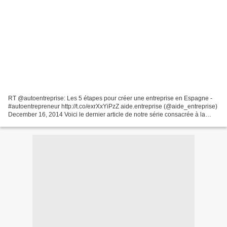
RT @autoentreprise: Les 5 étapes pour créer une entreprise en Espagne -
#autoentrepreneur http://t.co/exrXxYiPzZ aide.entreprise (@aide_entreprise)
December 16, 2014 Voici le dernier article de notre série consacrée à la
création d'entreprise en Espagne....