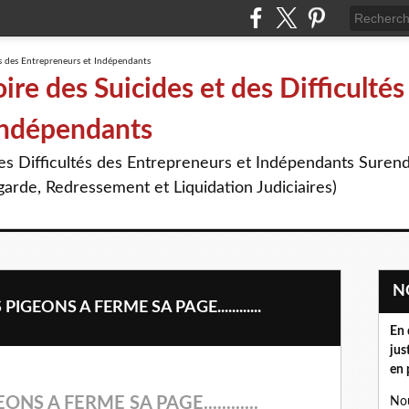
re des Suicides et des Difficultés
Indépendants
des Difficultés des Entrepreneurs et Indépendants Suren
arde, Redressement et Liquidation Judiciaires)
GEONS A FERME SA PAGE............
En 
jus
en 
 A FERME SA PAGE............
Nou