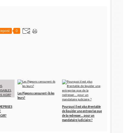
epost
0
Les Pigeons censurent-ils les
leurs?
MEPRISES
Pourquoi il est plus #rentable
E
de liquider une entreprise que
GIR?
de la redresser… pour un
mandataire judiciaire ?