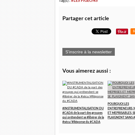
Tag(s) :
#LES PIGEONS
Partager cet article
R
S'inscrire à la newsletter
Vous aimerez aussi :
POURQUOI LES
#‎INSTRUMENTALISATION‬ DU
ENTREPRENEURS, 
‪#‎CADA‬ de la part des groupes
ET MEPRISABLES, S
qui prétendent se ‪#‎libérer‬ de la
PLAIGNENT SANS A
‪#‎sécu‬/‪#‎Réponse‬ du #CADA