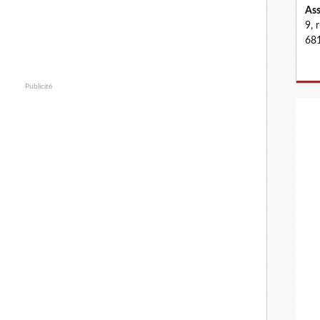
Ass
9, 
681
Publicité