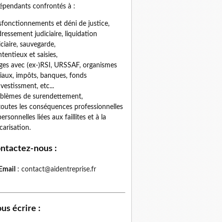
épendants confrontés à :
fonctionnements et déni de justice,
ressement judiciaire, liquidation
iciaire, sauvegarde,
tentieux et saisies,
iges avec (ex-)RSI, URSSAF, organismes
iaux, impôts, banques, fonds
nvestissment, etc...
blèmes de surendettement,
toutes les conséquences professionnelles
personnelles liées aux faillites et à la
carisation.
ntactez-nous
:
Email
:
contact@aidentreprise.fr
us écrire
: