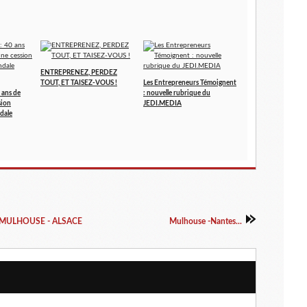
ENTREPRENEZ, PERDEZ
TOUT, ET TAISEZ-VOUS !
Les Entrepreneurs Témoignent
 ans de
: nouvelle rubrique du
sion
JEDI.MEDIA
dale
A MULHOUSE - ALSACE
Mulhouse -Nantes...