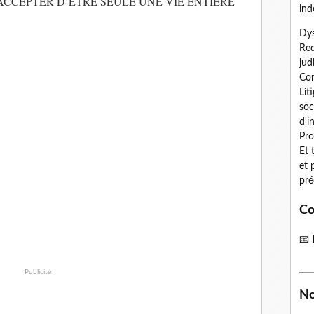
 ACCEPTER D’ÊTRE SEULE UNE VIE ENTIÈRE
ind
Dys
Red
jud
Con
Lit
soc
d'i
Pro
Et 
et 
pré
Co
📧
Publicité
No