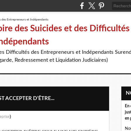
re des Suicides et des Difficultés
Indépendants
des Difficultés des Entrepreneurs et Indépendants Suren
arde, Redressement et Liquidation Judiciaires)
T ACCEPTER D’ÊTRE...
En 
jus
)
eprise
en 
Nou