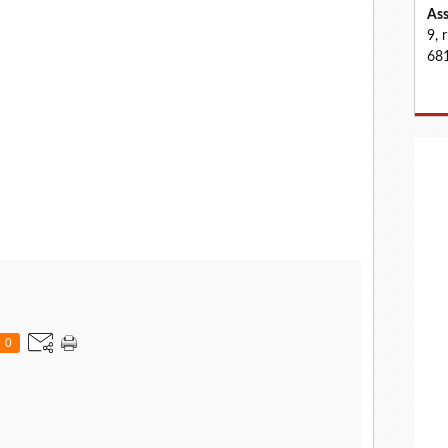
Ass
9, 
681
0