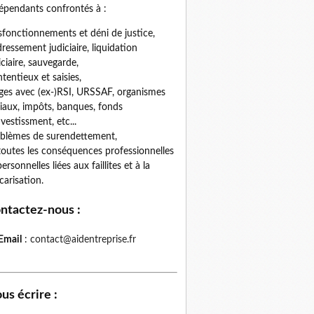
épendants confrontés à :
fonctionnements et déni de justice,
ressement judiciaire, liquidation
iciaire, sauvegarde,
tentieux et saisies,
iges avec (ex-)RSI, URSSAF, organismes
iaux, impôts, banques, fonds
nvestissment, etc...
blèmes de surendettement,
toutes les conséquences professionnelles
personnelles liées aux faillites et à la
carisation.
ntactez-nous
:
Email
:
contact@aidentreprise.fr
us écrire
: