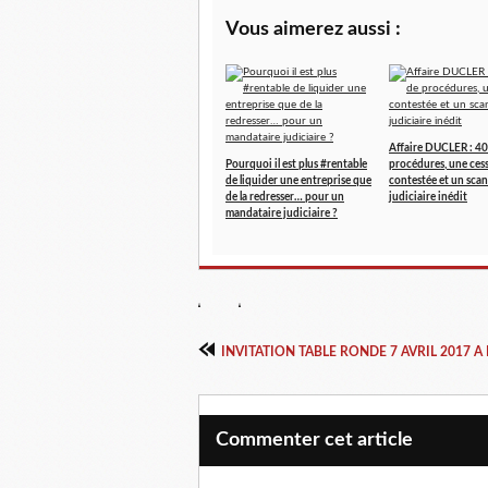
Vous aimerez aussi :
Affaire DUCLER : 40
Pourquoi il est plus #rentable
procédures, une ces
de liquider une entreprise que
contestée et un scan
de la redresser… pour un
judiciaire inédit
mandataire judiciaire ?
INVITATION TABLE RONDE 7 AVRIL 2017 
Commenter cet article