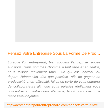
Pensez Votre Entreprise Sous La Forme De Processus Et De Systèmes | Des Mentors Pour Entreprendre - Pour Les Entrepreneurs Qui Veulent Marquer Leurs Différences
Lorsque l'on entreprend, bien souvent l'entreprise repose
sur nous. Nous sommes l'homme à tout faire et en réalité,
nous faisons réellement tous... Ce qui est "normal" au
départ. Néanmoins, dés que possible, afin de gagner en
productivité et en efficacité, faites en sorte de vous entourer
de collaborateurs afin que vous puissiez réellement vous
concentrer sur votre cœur d'activité, là où vous avez une
réelle valeur ajoutée.
http://desmentorspourentreprendre.com/pensez-votre-entreprise-sous-la-forme-de-processus-et-de-systemes/