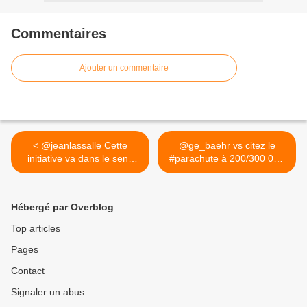
Commentaires
Ajouter un commentaire
< @jeanlassalle Cette
@ge_baehr vs citez le
initiative va dans le sens
#parachute à 200/300 000
de...
de... >
Hébergé par Overblog
Top articles
Pages
Contact
Signaler un abus