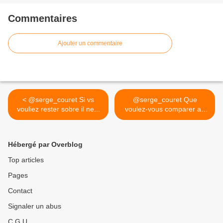
Commentaires
Ajouter un commentaire
< @serge_couret Si vs
@serge_couret Que
vouliez rester sobre il ne...
voulez-vous comparer au
juste?... >
Hébergé par Overblog
Top articles
Pages
Contact
Signaler un abus
C.G.U.