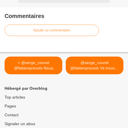
Commentaires
Ajouter un commentaire
< @serge_couret
@serge_couret
@fabienprevots Nous
@fabienprevots Vs trouvez
travaillons...
toute ma... >
Hébergé par Overblog
Top articles
Pages
Contact
Signaler un abus