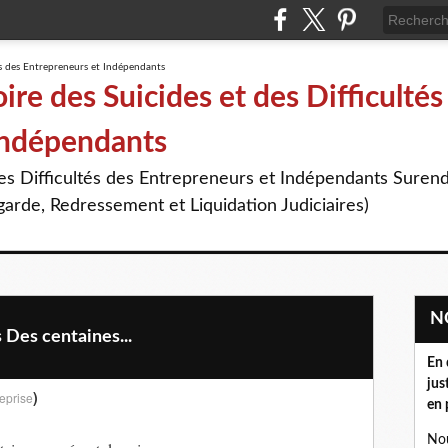
re des Suicides et des Difficultés
Indépendants
des Difficultés des Entrepreneurs et Indépendants Suren
arde, Redressement et Liquidation Judiciaires)
Des centaines...
En 
jus
)
eprise
en 
Nou