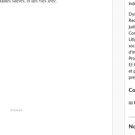
aines sauvés, et des vies avec.
ind
Dys
Red
jud
Con
Lit
soc
d'i
Pro
Et 
et 
pré
Co
📧
Publicité
No