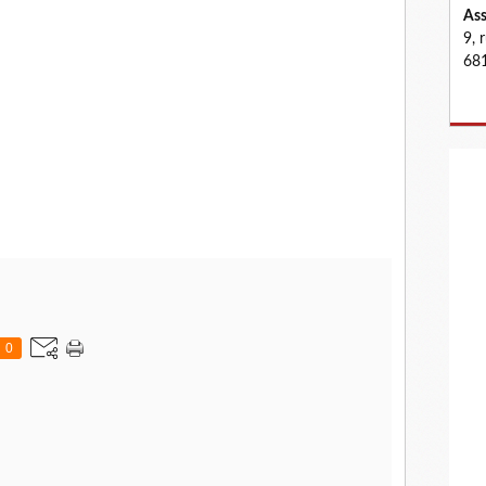
Ass
9, 
681
0