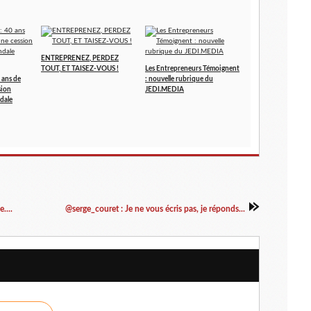
ENTREPRENEZ, PERDEZ
TOUT, ET TAISEZ-VOUS !
Les Entrepreneurs Témoignent
 ans de
: nouvelle rubrique du
sion
JEDI.MEDIA
dale
....
@serge_couret : Je ne vous écris pas, je réponds...