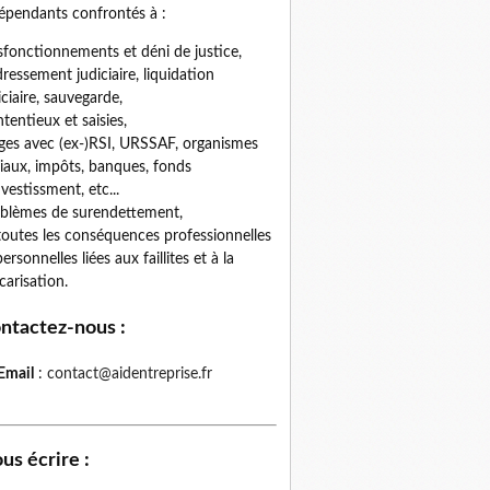
épendants confrontés à :
fonctionnements et déni de justice,
ressement judiciaire, liquidation
iciaire, sauvegarde,
tentieux et saisies,
iges avec (ex-)RSI, URSSAF, organismes
iaux, impôts, banques, fonds
nvestissment, etc...
blèmes de surendettement,
toutes les conséquences professionnelles
personnelles liées aux faillites et à la
carisation.
ntactez-nous
:
Email
:
contact@aidentreprise.fr
us écrire
: