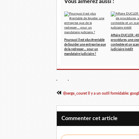
Vous aimerez aussi :
Affaire DUCLER : 40
Pourquoi il est plus #rentable
procédures, une ces
de liquider une entreprise que
contestée et un scan
de la redresser… pour un
judiciaire inédit
mandataire judiciaire ?
@serge_couret Il y a un outil formidable: google
Commenter cet article