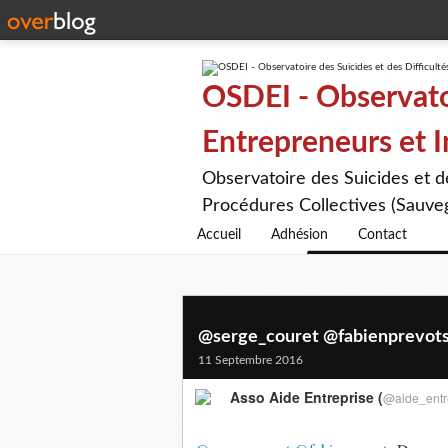
OSDEI - Observatoi
Entrepreneurs et 
Observatoire des Suicides et 
Procédures Collectives (Sauveg
Accueil
Adhésion
Contact
@serge_couret @fabienprevots 
11 Septembre 2016
Asso Aide Entreprise (
@aide_entr