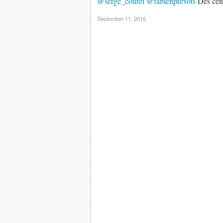
@serge_couret
@fabienprevots
Des cent
September 11, 2016