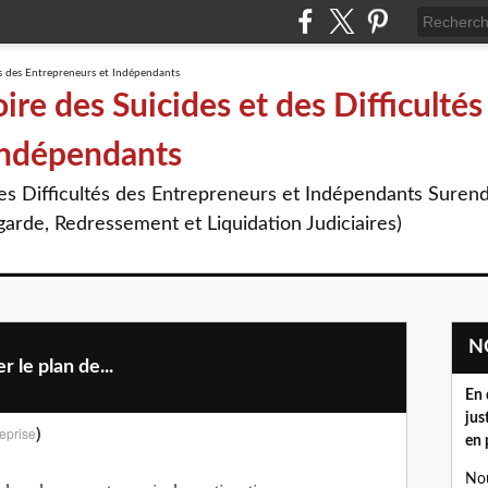
re des Suicides et des Difficultés
Indépendants
des Difficultés des Entrepreneurs et Indépendants Suren
arde, Redressement et Liquidation Judiciaires)
 le plan de...
En 
jus
)
eprise
en 
Nou