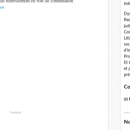
n de redressement en voie de continuation
ind
os
Dys
Red
jud
Con
Lit
soc
d'i
Pro
Et 
et 
pré
Co
📧
Publicité
No