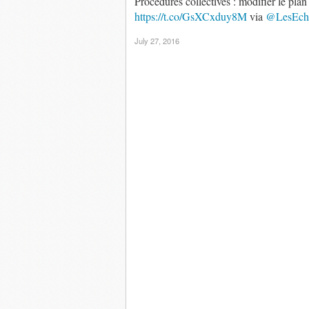
Procédures collectives : modifier le pla
https://t.co/GsXCxduy8M
via
@LesEch
July 27, 2016