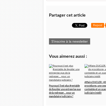
Partager cet article
Repost
S'inscrire à la newsletter
Vous aimerez aussi :
Affaire DUCLER : 40
Pourquoi il est plus #rentable
procédures, une ces
de liquider une entreprise que
contestée et un scan
de la redresser… pour un
judiciaire inédit
mandataire judiciaire ?