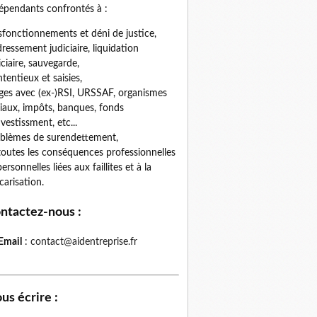
épendants confrontés à :
fonctionnements et déni de justice,
ressement judiciaire, liquidation
iciaire, sauvegarde,
tentieux et saisies,
iges avec (ex-)RSI, URSSAF, organismes
iaux, impôts, banques, fonds
nvestissment, etc...
blèmes de surendettement,
toutes les conséquences professionnelles
personnelles liées aux faillites et à la
carisation.
ntactez-nous
:
Email
:
contact@aidentreprise.fr
us écrire
: