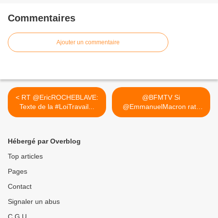
Commentaires
Ajouter un commentaire
< RT @EricROCHEBLAVE:
@BFMTV Si
Texte de la #LoiTravail...
@EmmanuelMacron rate
2017, il va... >
Hébergé par Overblog
Top articles
Pages
Contact
Signaler un abus
C.G.U.