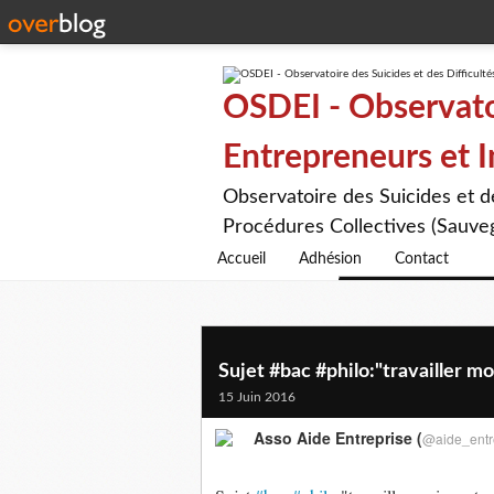
OSDEI - Observatoi
Entrepreneurs et 
Observatoire des Suicides et 
Procédures Collectives (Sauveg
Accueil
Adhésion
Contact
Sujet #bac #philo:"travailler moi
15 Juin 2016
Asso Aide Entreprise (
@aide_entr