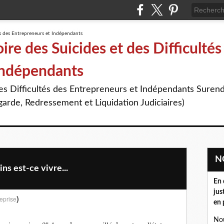
re des Suicides et des Difficultés
Indépendants
des Difficultés des Entrepreneurs et Indépendants Suren
arde, Redressement et Liquidation Judiciaires)
ns est-ce vivre...
En 
jus
)
eprise
en 
Nou