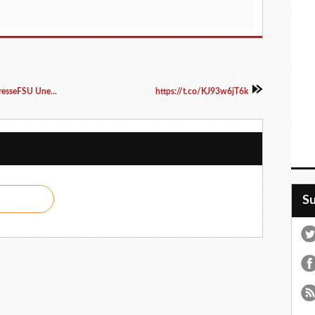
esseFSU Une...
https://t.co/KJ93w6jT6k
S