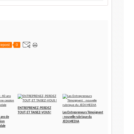
epost
0
ENTREPRENEZ, PERDEZ
TOUT, ET TAISEZ-VOUS !
Les Entrepreneurs Témoignent
 ans de
: nouvelle rubrique du
sion
JEDI.MEDIA
dale