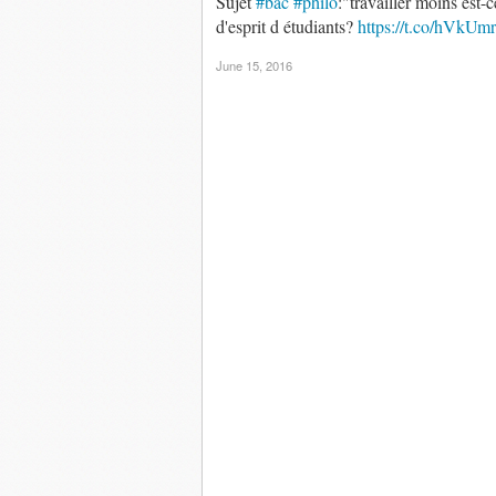
Sujet
#bac
#philo
:"travailler moins est-
d'esprit d étudiants?
https://t.co/hVkUm
June 15, 2016