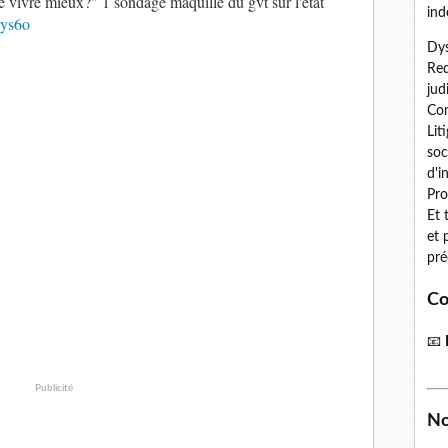
ce vivre mieux?" 1 sondage maquillé du gvt sur l'état
ind
rys6o
Dys
Red
jud
Con
Lit
soc
d'i
Pro
Et 
et 
pré
Co
📧
Publicité
No