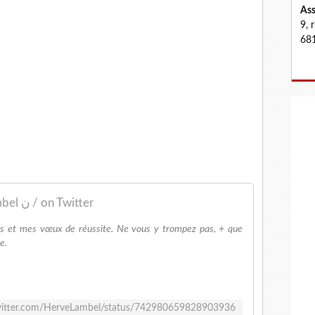
Ass
9, 
681
Hervé Lambel ﻥ / on Twitter
ous et mes vœux de réussite. Ne vous y trompez pas, + que
e.
twitter.com/HerveLambel/status/742980659828903936