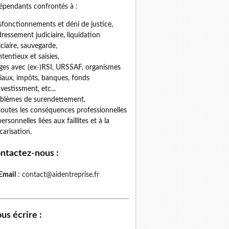
épendants confrontés à :
fonctionnements et déni de justice,
ressement judiciaire, liquidation
iciaire, sauvegarde,
tentieux et saisies,
iges avec (ex-)RSI, URSSAF, organismes
iaux, impôts, banques, fonds
nvestissment, etc...
blèmes de surendettement,
toutes les conséquences professionnelles
personnelles liées aux faillites et à la
carisation.
ntactez-nous
:
Email
:
contact@aidentreprise.fr
us écrire
: