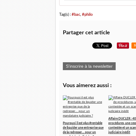
Tag(s) :
#bac
,
#philo
Partager cet article
R
S'inscrire à la newsletter
Vous aimerez aussi :
Affaire DUCLER : 40
Pourquoi il est plus #rentable
procédures, une ces
de liquider une entreprise que
contestée et un scan
de la redresser… pour un
judiciaire inédit