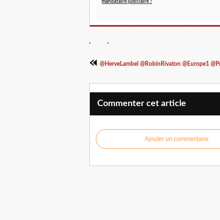
mandataire judiciaire ?
@HerveLambel @RobinRivaton @Europe1 @Pr
Commenter cet article
Ajouter un commentaire