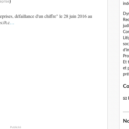
)
eprise
ind
Dys
reprises, défaillance d'un chiffre" le 28 juin 2016 au
Red
://t.c
…
jud
Con
Lit
soc
d'i
Pro
Et 
et 
pré
Co
📧
No
Publicité