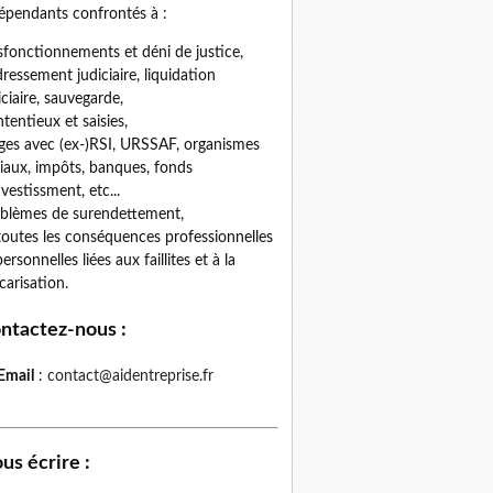
épendants confrontés à :
fonctionnements et déni de justice,
ressement judiciaire, liquidation
iciaire, sauvegarde,
tentieux et saisies,
iges avec (ex-)RSI, URSSAF, organismes
iaux, impôts, banques, fonds
nvestissment, etc...
blèmes de surendettement,
toutes les conséquences professionnelles
personnelles liées aux faillites et à la
carisation.
ntactez-nous
:
Email
:
contact@aidentreprise.fr
us écrire
: