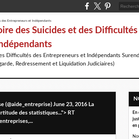
re des Suicides et des Difficultés
Indépendants
des Difficultés des Entrepreneurs et Indépendants Suren
arde, Redressement et Liquidation Judiciaires)
se (@aide_entreprise) June 23, 2016 La
titude des statistiques..."> RT
En 
jus
ntreprises,...
en 
Nou