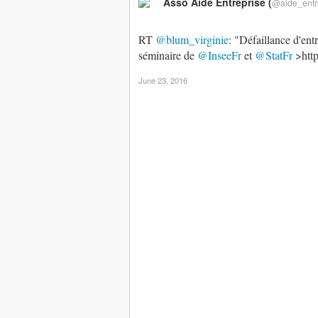
Asso Aide Entreprise (
@aide_entr
RT
@blum_virginie
: "Défaillance d'ent
séminaire de
@InseeFr
et
@StatFr
>https
June 23, 2016