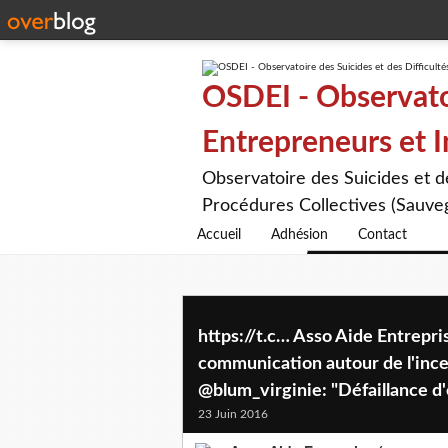
OSDEI - Observatoi
Entrepreneurs et 
Observatoire des Suicides et 
Procédures Collectives (Sauveg
Accueil
Adhésion
Contact
https://t.c… Asso Aide Entrepri
communication autour de l'incer
@blum_virginie: "Défaillance d'e
23 Juin 2016