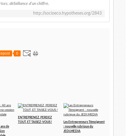
ses, défaillance d'un chiffre.
http://socioeco.hypotheses.org/2843
epost
0
ENTREPRENEZ, PERDEZ
TOUT, ET TAISEZ-VOUS !
Les Entrepreneurs Témoignent
 ans de
: nouvelle rubrique du
sion
JEDI.MEDIA
dale