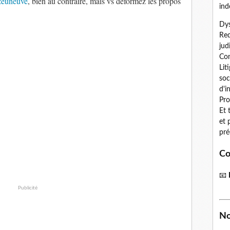
euneuve
, bien au contraire, mais vs déformez les propos
ind
Dys
Red
jud
Con
Lit
soc
d'i
Pro
Et 
et 
pré
Co
📧
Publicité
No