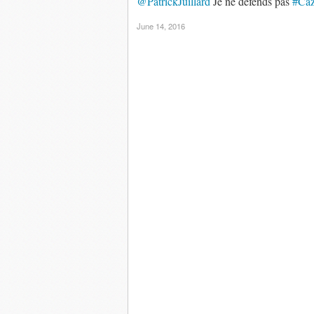
@PatrickJuillard
Je ne défends pas
#Caz
June 14, 2016