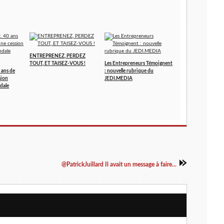
ENTREPRENEZ, PERDEZ
TOUT, ET TAISEZ-VOUS !
Les Entrepreneurs Témoignent
 ans de
: nouvelle rubrique du
sion
JEDI.MEDIA
dale
@PatrickJuillard Il avait un message à faire...