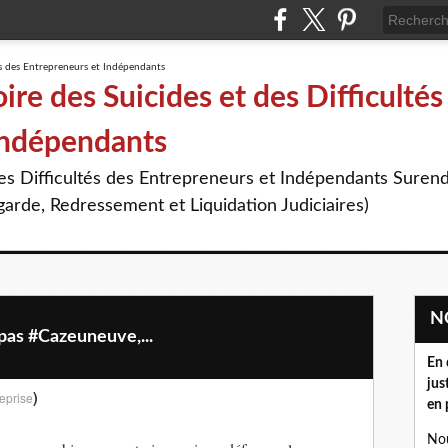
re des Suicides et des Difficultés
Indépendants
des Difficultés des Entrepreneurs et Indépendants Suren
arde, Redressement et Liquidation Judiciaires)
pas #Cazeuneuve,...
En 
jus
)
eprise
en 
Nou