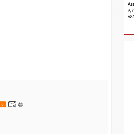
Ass
9, 
681
0