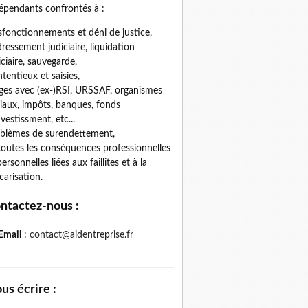
épendants confrontés à :
fonctionnements et déni de justice,
ressement judiciaire, liquidation
iciaire, sauvegarde,
tentieux et saisies,
iges avec (ex-)RSI, URSSAF, organismes
iaux, impôts, banques, fonds
nvestissment, etc...
blèmes de surendettement,
toutes les conséquences professionnelles
personnelles liées aux faillites et à la
carisation.
ntactez-nous
:
Email
:
contact@aidentreprise.fr
us écrire
: