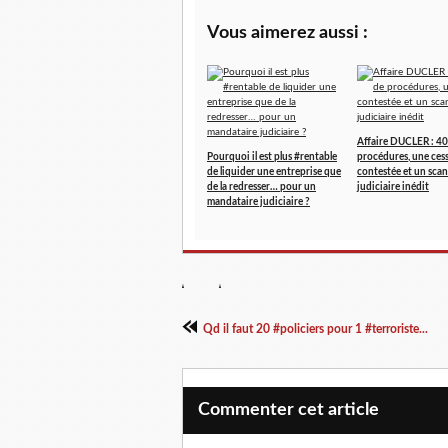
Vous aimerez aussi :
Affaire DUCLER : 40
Pourquoi il est plus #rentable
procédures, une ces
de liquider une entreprise que
contestée et un scan
de la redresser… pour un
judiciaire inédit
mandataire judiciaire ?
Qd il faut 20 #policiers pour 1 #terroriste...
Commenter cet article