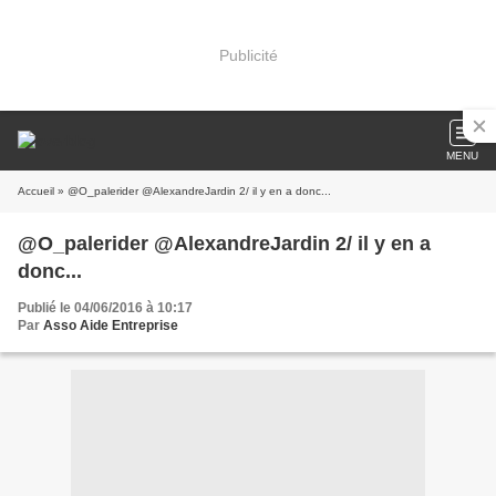
Publicité
MENU
Accueil
» @O_palerider @AlexandreJardin 2/ il y en a donc...
@O_palerider @AlexandreJardin 2/ il y en a
donc...
Publié le 04/06/2016 à 10:17
Par
Asso Aide Entreprise