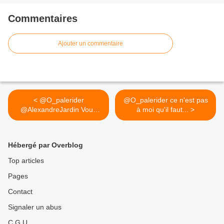
Commentaires
Ajouter un commentaire
< @O_palerider
@O_palerider ce n'est pas
@AlexandreJardin Vous
à moi qu'il faut... >
divisez le...
Hébergé par Overblog
Top articles
Pages
Contact
Signaler un abus
C.G.U.