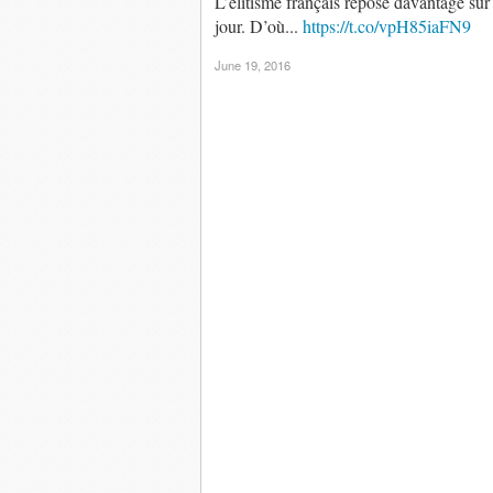
L’élitisme français repose davantage sur 
jour. D’où...
https://t.co/vpH85iaFN9
June 19, 2016