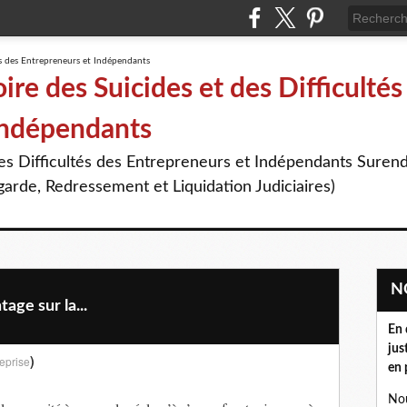
re des Suicides et des Difficultés
Indépendants
des Difficultés des Entrepreneurs et Indépendants Suren
arde, Redressement et Liquidation Judiciaires)
age sur la...
En 
jus
)
eprise
en 
Nou