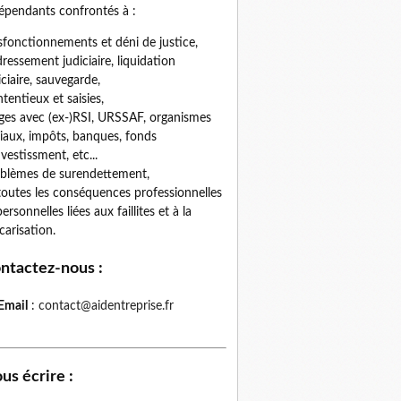
épendants confrontés à :
fonctionnements et déni de justice,
ressement judiciaire, liquidation
iciaire, sauvegarde,
tentieux et saisies,
iges avec (ex-)RSI, URSSAF, organismes
iaux, impôts, banques, fonds
nvestissment, etc...
blèmes de surendettement,
toutes les conséquences professionnelles
personnelles liées aux faillites et à la
carisation.
ntactez-nous
:
Email
:
contact@aidentreprise.fr
us écrire
: