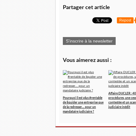
Partager cet article
Repost
S'inscrire à la newsletter
Vous aimerez aussi :
Affaire DUCLER : 40
Pourquoi il est plus #rentable
procédures, une ces
de liquider une entreprise que
contestée et un scan
de la redresser… pour un
judiciaire inédit
mandataire judiciaire ?