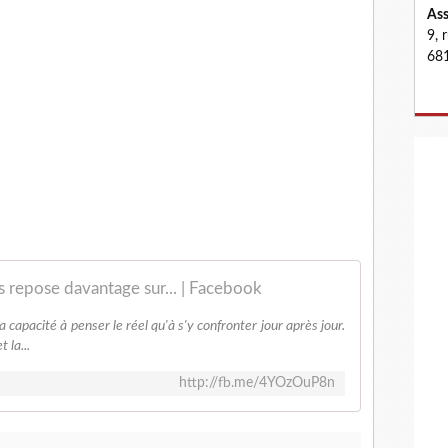
Ass
9, 
681
ais repose davantage sur... | Facebook
 capacité à penser le réel qu'à s'y confronter jour après jour.
 la...
http://fb.me/4YOzOuP8n