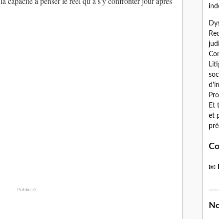
la capacité à penser le réel qu’à s’y confronter jour après
ind
Dys
Red
jud
Con
Lit
soc
d'i
Pro
Et 
et 
pré
Co
📧
Publicité
No