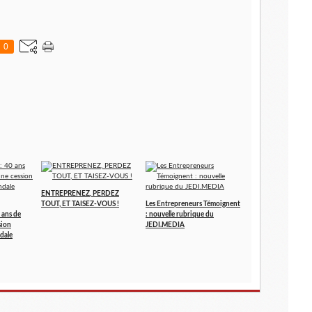
0
ENTREPRENEZ, PERDEZ
TOUT, ET TAISEZ-VOUS !
Les Entrepreneurs Témoignent
 ans de
: nouvelle rubrique du
sion
JEDI.MEDIA
dale