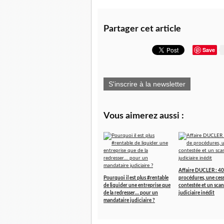
Partager cet article
Save
S'inscrire à la newsletter
Vous aimerez aussi :
Affaire DUCLER : 40
Pourquoi il est plus #rentable
procédures, une ces
de liquider une entreprise que
contestée et un scan
de la redresser… pour un
judiciaire inédit
mandataire judiciaire ?