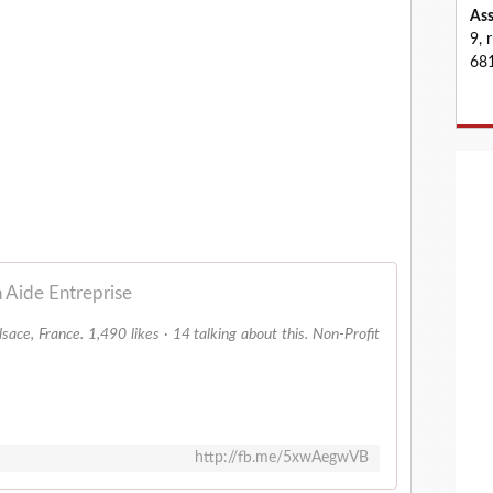
Ass
9, 
681
 Aide Entreprise
lsace, France. 1,490 likes · 14 talking about this. Non-Profit
http://fb.me/5xwAegwVB