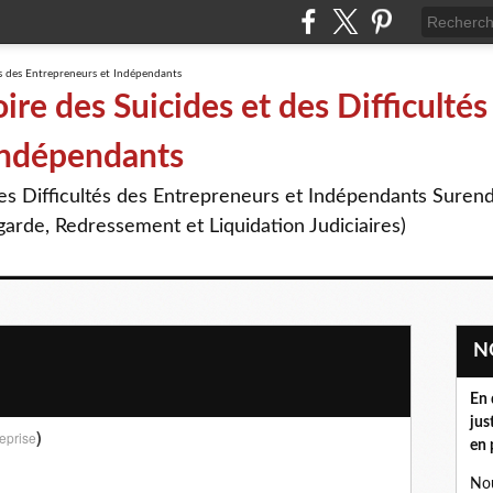
re des Suicides et des Difficultés
Indépendants
des Difficultés des Entrepreneurs et Indépendants Suren
arde, Redressement et Liquidation Judiciaires)
En 
jus
)
eprise
en 
Nou