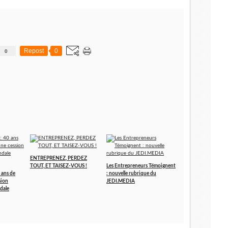
0
Repost
0
ENTREPRENEZ, PERDEZ
TOUT, ET TAISEZ-VOUS !
Les Entrepreneurs Témoignent
 ans de
: nouvelle rubrique du
sion
JEDI.MEDIA
dale