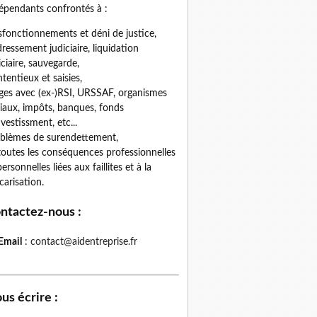
épendants confrontés à :
fonctionnements et déni de justice,
ressement judiciaire, liquidation
iciaire, sauvegarde,
tentieux et saisies,
iges avec (ex-)RSI, URSSAF, organismes
iaux, impôts, banques, fonds
nvestissment, etc...
blèmes de surendettement,
toutes les conséquences professionnelles
personnelles liées aux faillites et à la
carisation.
ntactez-nous
:
Email
:
contact@aidentreprise.fr
us écrire
: