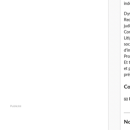
ind
Dys
Red
jud
Con
Lit
soc
d'i
Pro
Et 
et 
pré
Co
📧
Publicité
No