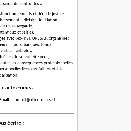
épendants confrontés à :
fonctionnements et déni de justice,
ressement judiciaire, liquidation
iciaire, sauvegarde,
tentieux et saisies,
iges avec (ex-)RSI, URSSAF, organismes
iaux, impôts, banques, fonds
nvestissment, etc...
blèmes de surendettement,
toutes les conséquences professionnelles
personnelles liées aux faillites et à la
carisation.
ntactez-nous
:
Email
:
contact@aidentreprise.fr
us écrire
: