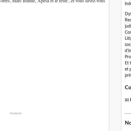
Torres, Marc Binnié, Apesa et le reste...et vous savez-vous
ind
Dys
Red
jud
Con
Lit
soc
d'i
Pro
Et 
et 
pré
Co
📧
Publicité
No