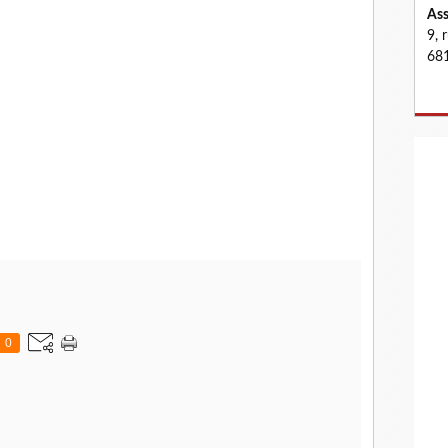
Ass
9, 
681
0