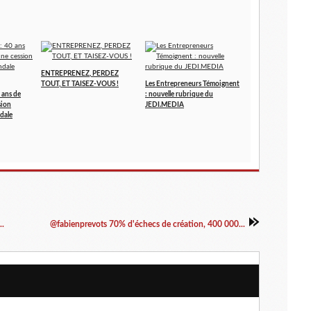
ENTREPRENEZ, PERDEZ
TOUT, ET TAISEZ-VOUS !
Les Entrepreneurs Témoignent
 ans de
: nouvelle rubrique du
sion
JEDI.MEDIA
dale
..
@fabienprevots 70% d'échecs de création, 400 000...