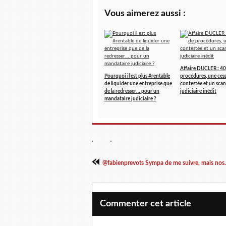
Vous aimerez aussi :
Affaire DUCLER : 40
Pourquoi il est plus #rentable
procédures, une ces
de liquider une entreprise que
contestée et un scan
de la redresser… pour un
judiciaire inédit
mandataire judiciaire ?
@fabienprevots Sympa de me suivre, mais nos.
Commenter cet article