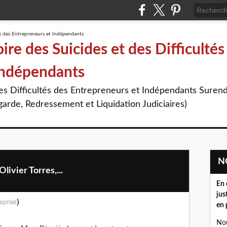
re des Suicides et des Difficultés
Indépendants
des Difficultés des Entrepreneurs et Indépendants Suren
arde, Redressement et Liquidation Judiciaires)
livier Torres,...
En 
jus
)
eprise
en 
Nou