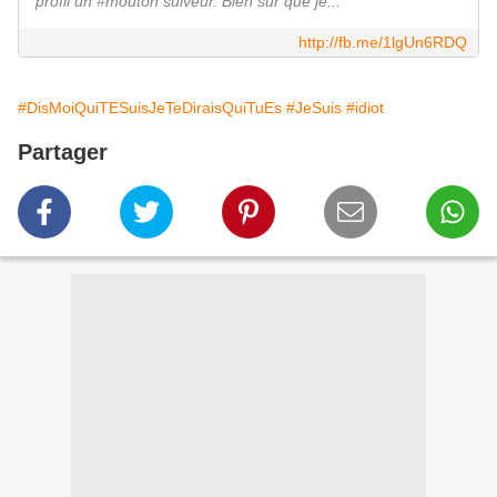
profil un #mouton suiveur. Bien sur que je...
http://fb.me/1lgUn6RDQ
#DisMoiQuiTESuisJeTeDiraisQuiTuEs
#JeSuis
#idiot
Partager