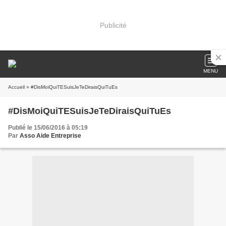
Publicité
MENU
Accueil
» #DisMoiQuiTESuisJeTeDiraisQuiTuEs
#DisMoiQuiTESuisJeTeDiraisQuiTuEs
Publié le 15/06/2016 à 05:19
Par
Asso Aide Entreprise