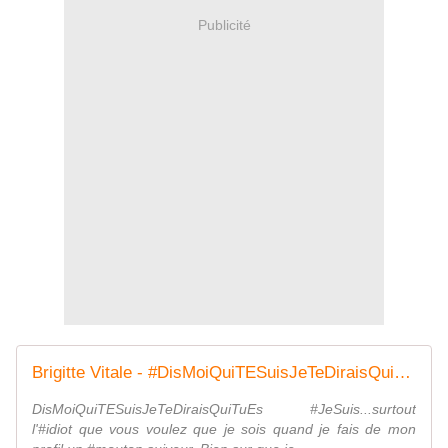
Publicité
Brigitte Vitale - #DisMoiQuiTESuisJeTeDiraisQuiTuEs... | Facebook
DisMoiQuiTESuisJeTeDiraisQuiTuEs #JeSuis...surtout
l'#idiot que vous voulez que je sois quand je fais de mon