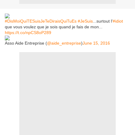
#DisMoiQuiTESuisJeTeDiraisQuiTuEs
#JeSuis
...surtout l'
#idiot
que vous voulez que je sois quand je fais de mon...
https://t.co/npCS8oP289
Asso Aide Entreprise (
@aide_entreprise
)
June 15, 2016