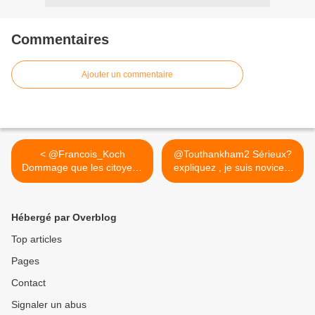
Commentaires
Ajouter un commentaire
< @Francois_Koch
@Touthankham2 Sérieux?
Dommage que les citoyens
expliquez , je suis novice...
lambdas ne...
>
Hébergé par Overblog
Top articles
Pages
Contact
Signaler un abus