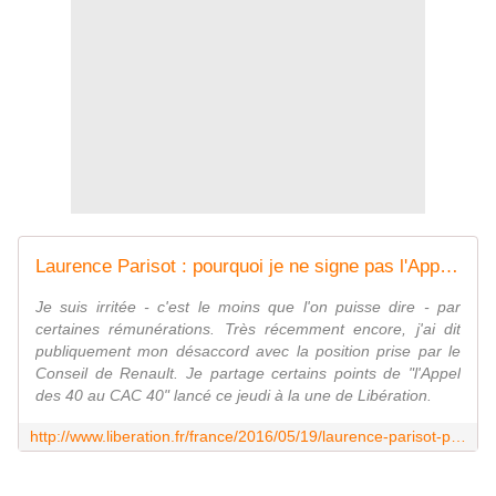
Laurence Parisot : pourquoi je ne signe pas l'Appel des 40 au CAC 40
Je suis irritée - c'est le moins que l'on puisse dire - par
certaines rémunérations. Très récemment encore, j'ai dit
publiquement mon désaccord avec la position prise par le
Conseil de Renault. Je partage certains points de "l'Appel
des 40 au CAC 40" lancé ce jeudi à la une de Libération.
http://www.liberation.fr/france/2016/05/19/laurence-parisot-pourquoi-je-ne-signe-pas-l-appel-des-40-au-cac-40_1453519