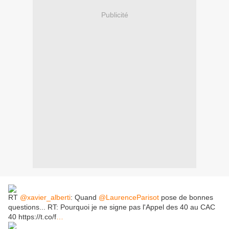
Publicité
RT
@xavier_alberti
: Quand
@LaurenceParisot
pose de bonnes
questions... RT: Pourquoi je ne signe pas l'Appel des 40 au CAC
40 https://t.co/f
…