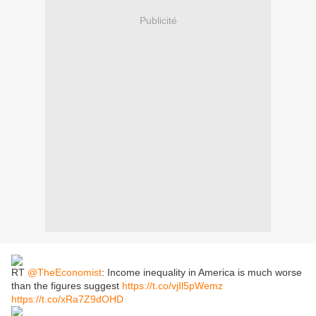
Publicité
RT
@TheEconomist
: Income inequality in America is much worse
than the figures suggest
https://t.co/vjIl5pWemz
https://t.co/xRa7Z9dOHD