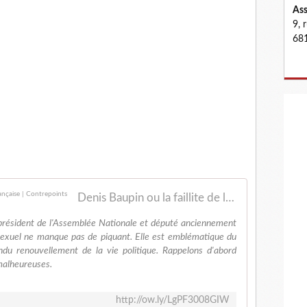
Ass
9, 
681
Denis Baupin ou la faillite de la classe politique française | Contrepoints
président de l'Assemblée Nationale et député anciennement
sexuel ne manque pas de piquant. Elle est emblématique du
ndu renouvellement de la vie politique. Rappelons d'abord
malheureuses.
http://ow.ly/LgPF3008GIW