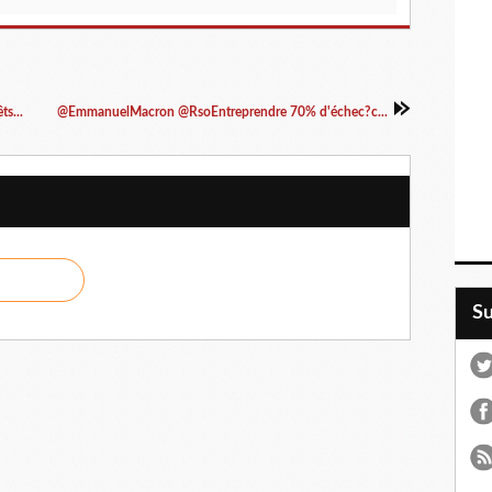
ts...
@EmmanuelMacron @RsoEntreprendre 70% d'échec?c...
S