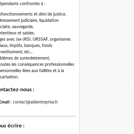
épendants confrontés à :
fonctionnements et déni de justice,
ressement judiciaire, liquidation
iciaire, sauvegarde,
tentieux et saisies,
iges avec (ex-)RSI, URSSAF, organismes
iaux, impôts, banques, fonds
nvestissment, etc...
blèmes de surendettement,
toutes les conséquences professionnelles
personnelles liées aux faillites et à la
carisation.
ntactez-nous
:
Email
:
contact@aidentreprise.fr
us écrire
: