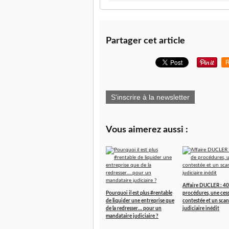
Partager cet article
R
S'inscrire à la newsletter
Vous aimerez aussi :
Affaire DUCLER : 40
Pourquoi il est plus #rentable
procédures, une ces
de liquider une entreprise que
contestée et un scan
de la redresser… pour un
judiciaire inédit
mandataire judiciaire ?