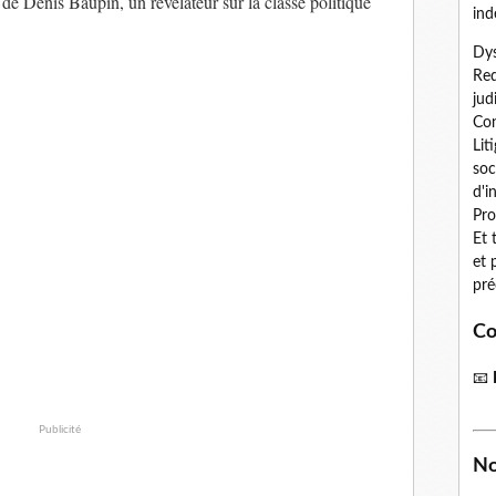
de Denis Baupin, un révélateur sur la classe politique
ind
Dys
Red
jud
Con
Lit
soc
d'i
Pro
Et 
et 
pré
Co
📧
Publicité
No