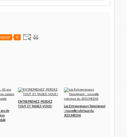
epost
0
ENTREPRENEZ, PERDEZ
TOUT, ET TAISEZ-VOUS !
Les Entrepreneurs Témoignent
 ans de
: nouvelle rubrique du
sion
JEDI.MEDIA
dale