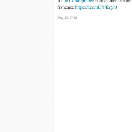
RT
@Contrepoints
: Harcèlement sexuel 
française
https://t.co/nE7Ffecyt0
May 12, 2016