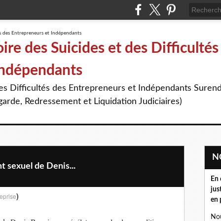
re des Suicides et des Difficultés
Indépendants
des Difficultés des Entrepreneurs et Indépendants Suren
arde, Redressement et Liquidation Judiciaires)
 sexuel de Denis...
En 
jus
)
eprise
en 
Nou