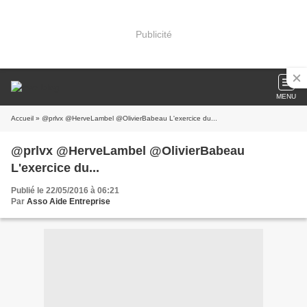
Publicité
MENU
Accueil
» @prlvx @HerveLambel @OlivierBabeau L'exercice du...
@prlvx @HerveLambel @OlivierBabeau
L'exercice du...
Publié le 22/05/2016 à 06:21
Par
Asso Aide Entreprise