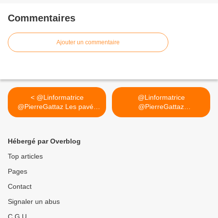
Commentaires
Ajouter un commentaire
< @Linformatrice
@Linformatrice
@PierreGattaz Les pavés
@PierreGattaz
lancés...
Injonction?... >
Hébergé par Overblog
Top articles
Pages
Contact
Signaler un abus
C.G.U.