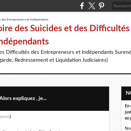
re des Suicides et des Difficultés
Indépendants
des Difficultés des Entrepreneurs et Indépendants Suren
arde, Redressement et Liquidation Judiciaires)
ors expliquez , je...
En 
jus
)
eprise
en 
Nou