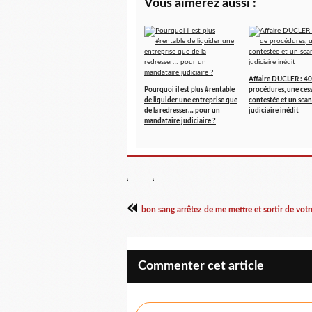
Vous aimerez aussi :
Affaire DUCLER : 40
Pourquoi il est plus #rentable
procédures, une ces
de liquider une entreprise que
contestée et un scan
de la redresser… pour un
judiciaire inédit
mandataire judiciaire ?
bon sang arrêtez de me mettre et sortir de votre
Commenter cet article