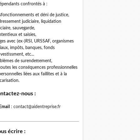
épendants confrontés à :
fonctionnements et déni de justice,
ressement judiciaire, liquidation
iciaire, sauvegarde,
tentieux et saisies,
iges avec (ex-)RSI, URSSAF, organismes
iaux, impôts, banques, fonds
nvestissment, etc...
blèmes de surendettement,
toutes les conséquences professionnelles
personnelles liées aux faillites et à la
carisation.
ntactez-nous
:
Email
:
contact@aidentreprise.fr
us écrire
: