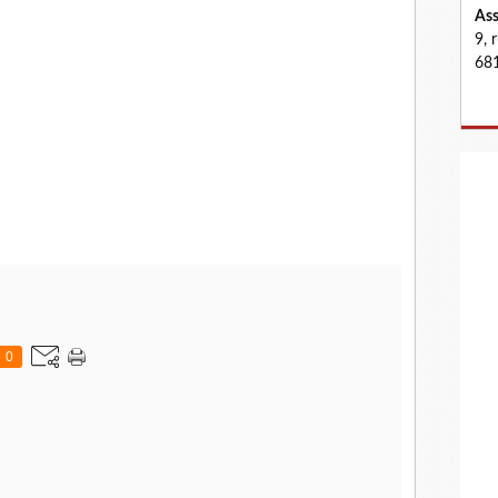
Ass
9, 
681
0