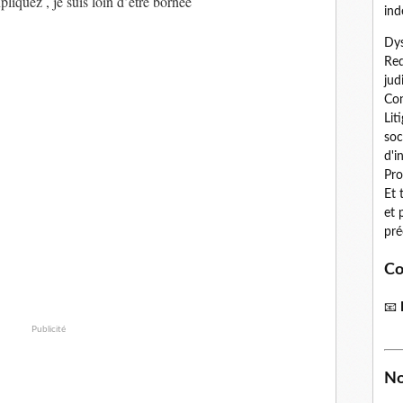
liquez , je suis loin d’être bornée
ind
Dys
Red
jud
Con
Lit
soc
d'i
Pro
Et 
et 
pré
Co
📧
Publicité
No