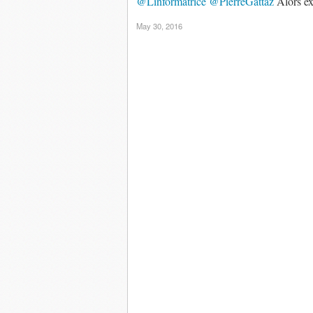
@Linformatrice
@PierreGattaz
Alors exp
May 30, 2016