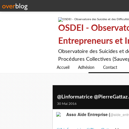
OSDEI - Observatoi
Entrepreneurs et 
Observatoire des Suicides et 
Procédures Collectives (Sauveg
Accueil
Adhésion
Contact
@Linformatrice @PierreGattaz Al
30 Mai 2016
Asso Aide Entreprise (
@aide_entr