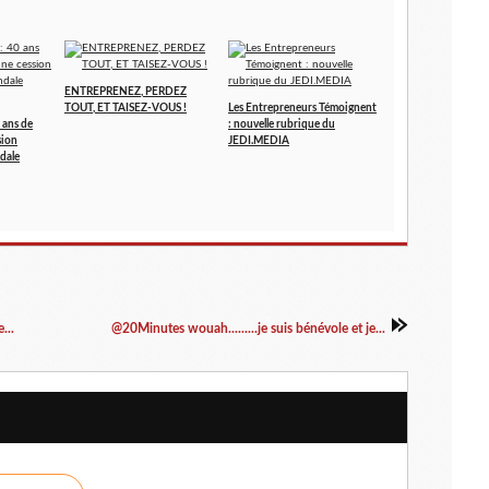
ENTREPRENEZ, PERDEZ
TOUT, ET TAISEZ-VOUS !
Les Entrepreneurs Témoignent
 ans de
: nouvelle rubrique du
sion
JEDI.MEDIA
dale
...
@20Minutes wouah.........je suis bénévole et je...