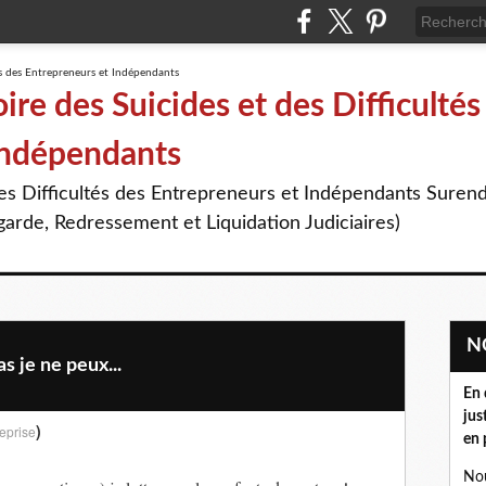
re des Suicides et des Difficultés
Indépendants
des Difficultés des Entrepreneurs et Indépendants Suren
arde, Redressement et Liquidation Judiciaires)
 je ne peux...
En 
jus
)
eprise
en 
Nou