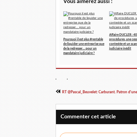
Vous aimerez aussi :
Affaire DUCLER : 40
Pourquoi il est plus #rentable
procédures, une ces
de liquider une entreprise que
contestée et un scan
de la redresser… pour un
judiciaire inédit
mandataire judiciaire ?
RT @Pascal_Beuvelet: Carburant. Patron d'une
Commenter cet article