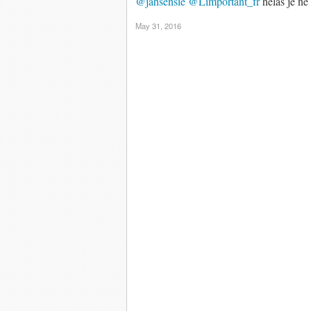
@jahsensie
@Limportant_fr
hélas je ne 
May 31, 2016