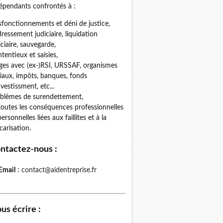
épendants confrontés à :
fonctionnements et déni de justice,
ressement judiciaire, liquidation
iciaire, sauvegarde,
tentieux et saisies,
iges avec (ex-)RSI, URSSAF, organismes
iaux, impôts, banques, fonds
nvestissment, etc...
blèmes de surendettement,
toutes les conséquences professionnelles
personnelles liées aux faillites et à la
carisation.
ntactez-nous
:
Email
:
contact@aidentreprise.fr
us écrire
: