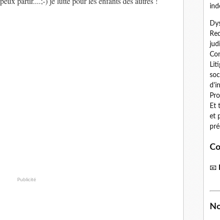
peux partir....;-) je lutte pour les enfants des autres !
ind
Dys
Red
jud
Con
Lit
soc
d'i
Pro
Et 
et 
pré
Co
📧
Publicité
No