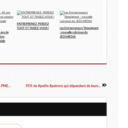
ENTREPRENEZ, PERDEZ
TOUT, ET TAISEZ-VOUS !
Les Entrepreneurs Témoignent
 ans de
: nouvelle rubrique du
sion
JEDI.MEDIA
dale
 PME...
95% de #petits #patrons qui dépendent de leurs...