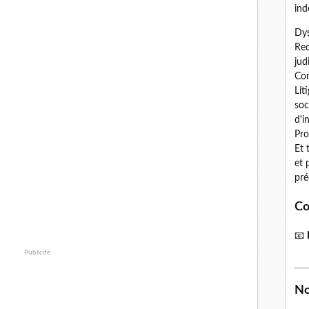
ind
Dys
Red
jud
Con
Lit
soc
d'i
Pro
Et 
et 
pré
Co
📧
Publicité
No