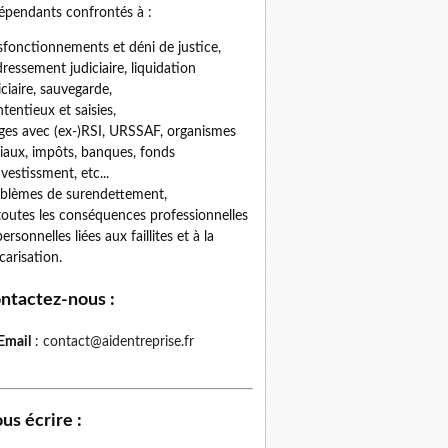
épendants confrontés à :
fonctionnements et déni de justice,
ressement judiciaire, liquidation
iciaire, sauvegarde,
tentieux et saisies,
iges avec (ex-)RSI, URSSAF, organismes
iaux, impôts, banques, fonds
nvestissment, etc...
blèmes de surendettement,
toutes les conséquences professionnelles
personnelles liées aux faillites et à la
carisation.
ntactez-nous
:
Email
:
contact@aidentreprise.fr
us écrire
: