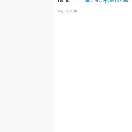
J'adore ..........
https://t.co/pylw143obk
May 31, 2016