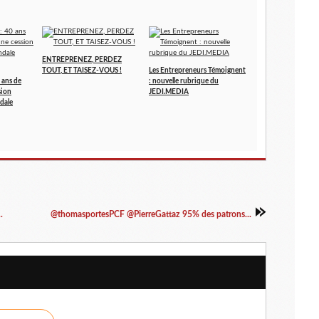
ENTREPRENEZ, PERDEZ
TOUT, ET TAISEZ-VOUS !
Les Entrepreneurs Témoignent
 ans de
: nouvelle rubrique du
sion
JEDI.MEDIA
dale
.
@thomasportesPCF @PierreGattaz 95% des patrons...