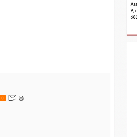
Ass
9, 
681
0