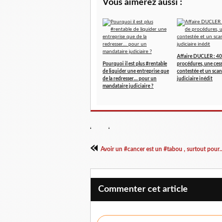
Vous aimerez aussi :
Affaire DUCLER : 40
Pourquoi il est plus #rentable
procédures, une ces
de liquider une entreprise que
contestée et un scan
de la redresser… pour un
judiciaire inédit
mandataire judiciaire ?
Avoir un #cancer est un #tabou , surtout pour..
Commenter cet article