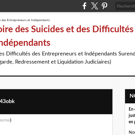
re des Suicides et des Difficultés
Indépendants
des Difficultés des Entrepreneurs et Indépendants Suren
arde, Redressement et Liquidation Judiciaires)
w143obk
En 
jus
)
eprise
en 
Nou