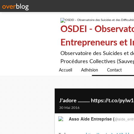
OSDEI - Observatoi
Entrepreneurs et 
Observatoire des Suicides et 
Procédures Collectives (Sauveg
Accueil
Adhésion
Contact
J'adore .......... https://t.co/pyl
30 Mai 2016
Asso Aide Entreprise (
@aide_entr