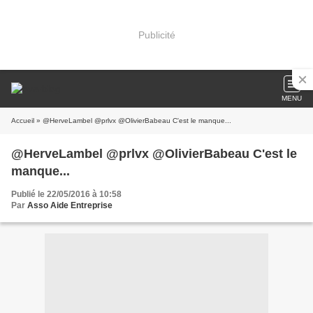
Publicité
MENU
Accueil
» @HerveLambel @prlvx @OlivierBabeau C'est le manque...
@HerveLambel @prlvx @OlivierBabeau C'est le
manque...
Publié le 22/05/2016 à 10:58
Par
Asso Aide Entreprise