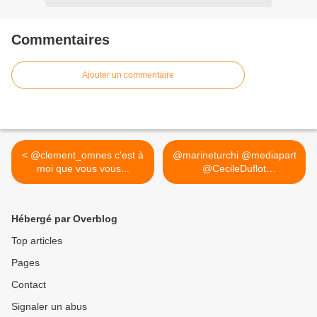
Commentaires
Ajouter un commentaire
< @clement_omnes c'est à
@marineturchi @mediapart
moi que vous vous...
@CecileDuflot
@ramayade... >
Hébergé par Overblog
Top articles
Pages
Contact
Signaler un abus