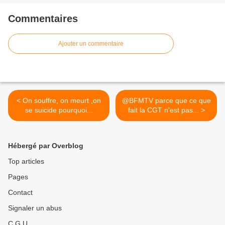
Commentaires
Ajouter un commentaire
< On souffre, on meurt ,on
@BFMTV parce que ce que
se suicide pourquoi...
fait la CGT n'est pas... >
Hébergé par Overblog
Top articles
Pages
Contact
Signaler un abus
C.G.U.