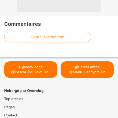
Commentaires
Ajouter un commentaire
< @eddy_torial
@HerveLambel
@Pascal_Beuvelet Bien
@Manu_Lechypre En
évidemment ...
croisant les... >
Hébergé par Overblog
Top articles
Pages
Contact