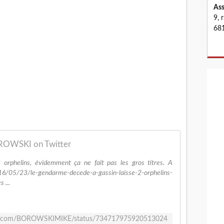
Ass
9, 
681
OWSKI on Twitter
orphelins, évidemment ça ne fait pas les gros titres. A
16/05/23/le-gendarme-decede-a-gassin-laisse-2-orphelins-
 ...
ter.com/BOROWSKIMIKE/status/734717975920513024