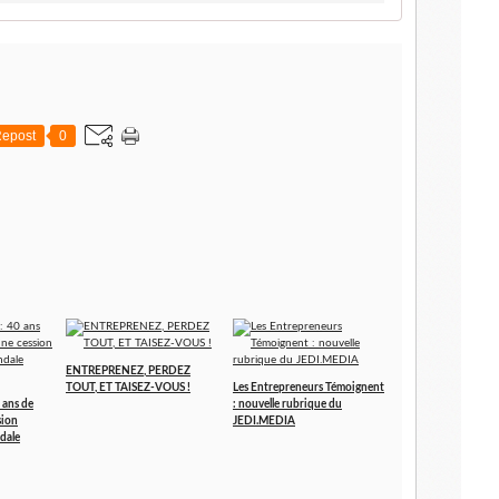
epost
0
ENTREPRENEZ, PERDEZ
TOUT, ET TAISEZ-VOUS !
Les Entrepreneurs Témoignent
 ans de
: nouvelle rubrique du
sion
JEDI.MEDIA
dale