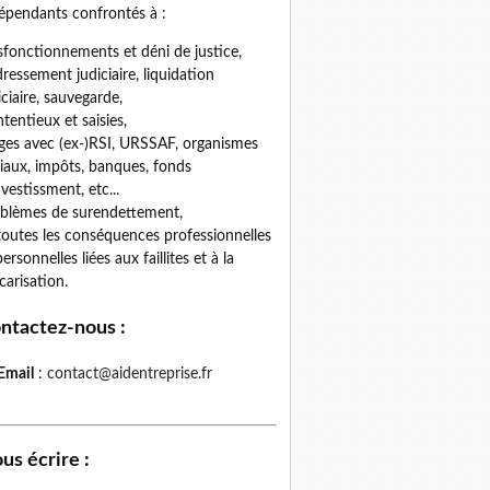
épendants confrontés à :
fonctionnements et déni de justice,
ressement judiciaire, liquidation
iciaire, sauvegarde,
tentieux et saisies,
iges avec (ex-)RSI, URSSAF, organismes
iaux, impôts, banques, fonds
nvestissment, etc...
blèmes de surendettement,
toutes les conséquences professionnelles
personnelles liées aux faillites et à la
carisation.
ntactez-nous
:
Email
:
contact@aidentreprise.fr
us écrire
: