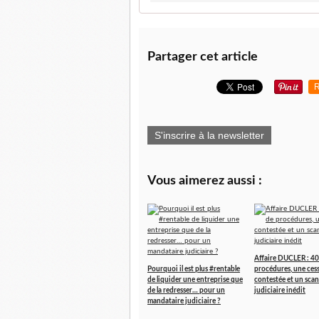
Partager cet article
R
S'inscrire à la newsletter
Vous aimerez aussi :
Affaire DUCLER : 40
Pourquoi il est plus #rentable
procédures, une ces
de liquider une entreprise que
contestée et un scan
de la redresser… pour un
judiciaire inédit
mandataire judiciaire ?