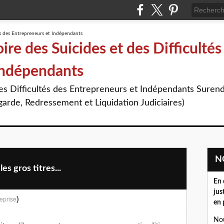
re des Suicides et des Difficultés
Indépendants
des Difficultés des Entrepreneurs et Indépendants Suren
arde, Redressement et Liquidation Judiciaires)
s gros titres...
En 
jus
)
eprise
en 
Nou