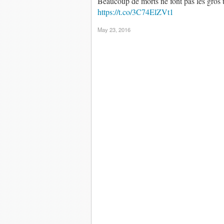
Beaucoup de morts ne font pas les gros ti
https://t.co/3C74ElZVt1
May 23, 2016