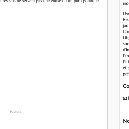
tres s'ils ne servent pas une cause ou un parti politique
ind
Dys
Red
jud
Con
Lit
soc
d'i
Pro
Et 
et 
pré
Co
📧
Publicité
No