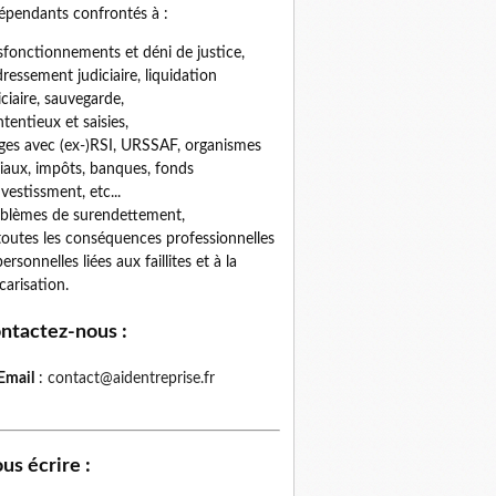
épendants confrontés à :
fonctionnements et déni de justice,
ressement judiciaire, liquidation
iciaire, sauvegarde,
tentieux et saisies,
iges avec (ex-)RSI, URSSAF, organismes
iaux, impôts, banques, fonds
nvestissment, etc...
blèmes de surendettement,
toutes les conséquences professionnelles
personnelles liées aux faillites et à la
carisation.
ntactez-nous
:
Email
:
contact@aidentreprise.fr
us écrire
: