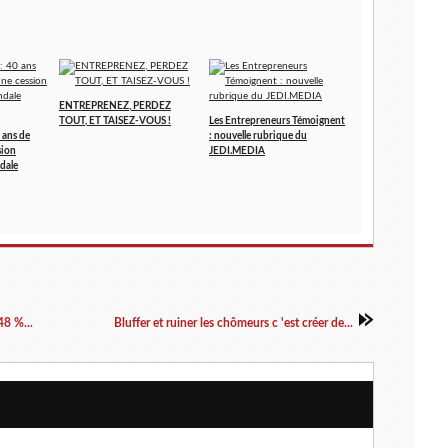
ENTREPRENEZ, PERDEZ
TOUT, ET TAISEZ-VOUS !
Les Entrepreneurs Témoignent
 ans de
: nouvelle rubrique du
sion
JEDI.MEDIA
dale
8 %...
Bluffer et ruiner les chômeurs c 'est créer de...