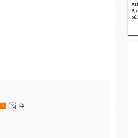
Ass
9, 
681
0