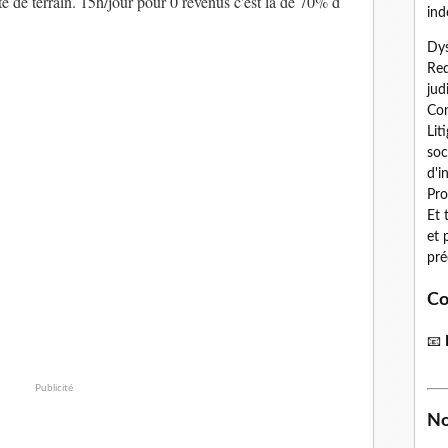
té de terrain. 15h/jour pour 0 revenus c'est la de 70% d
ind
Dys
Red
jud
Con
Lit
soc
d'i
Pro
Et 
et 
pré
Co
📧
Publicité
No