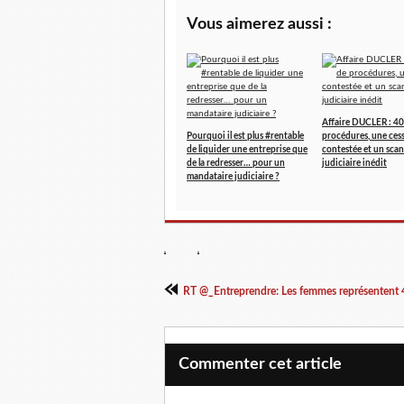
Vous aimerez aussi :
Affaire DUCLER : 40
Pourquoi il est plus #rentable
procédures, une ces
de liquider une entreprise que
contestée et un scan
de la redresser… pour un
judiciaire inédit
mandataire judiciaire ?
RT @_Entreprendre: Les femmes représentent 4
Commenter cet article