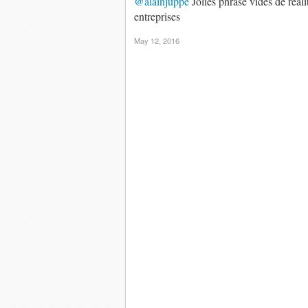
@alainjuppe
Jolies phrase vides de réali
entreprises
May 12, 2016