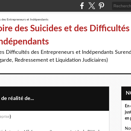
re des Suicides et des Difficultés
Indépendants
des Difficultés des Entrepreneurs et Indépendants Suren
arde, Redressement et Liquidation Judiciaires)
de réalité de...
En 
jus
)
eprise
en 
Nou