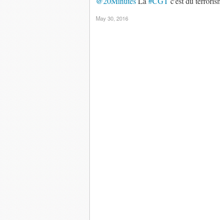
@20Minutes
La
#CGT
c'est du terrori
May 30, 2016