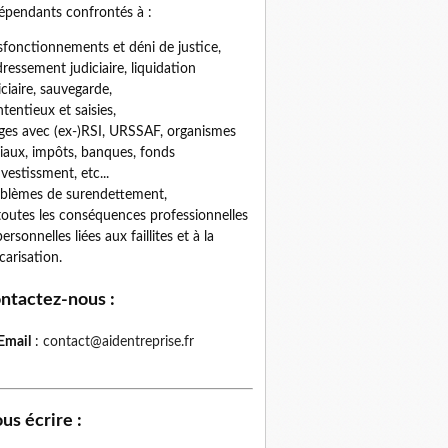
épendants confrontés à :
fonctionnements et déni de justice,
ressement judiciaire, liquidation
iciaire, sauvegarde,
tentieux et saisies,
iges avec (ex-)RSI, URSSAF, organismes
iaux, impôts, banques, fonds
nvestissment, etc...
blèmes de surendettement,
toutes les conséquences professionnelles
personnelles liées aux faillites et à la
carisation.
ntactez-nous
:
Email
:
contact@aidentreprise.fr
us écrire
: