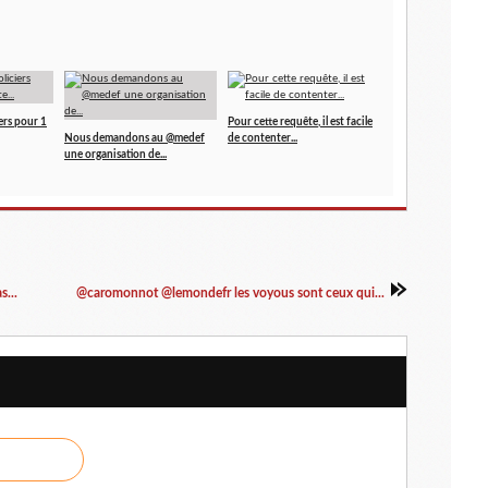
ers pour 1
Pour cette requête, il est facile
Nous demandons au @medef
de contenter...
une organisation de...
...
@caromonnot @lemondefr les voyous sont ceux qui...