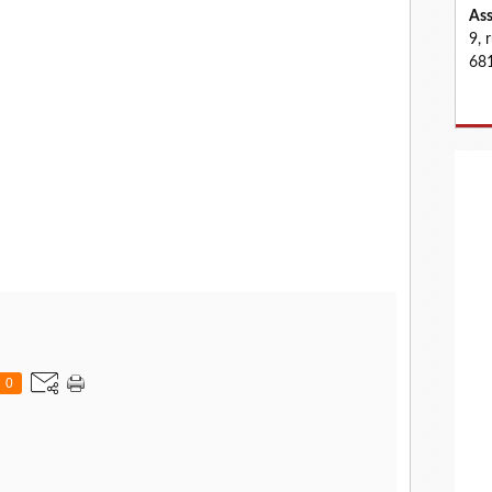
Ass
9, 
681
0