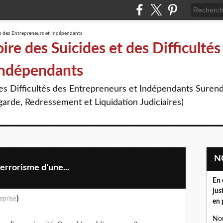
re des Suicides et des Difficultés
Indépendants
des Difficultés des Entrepreneurs et Indépendants Suren
arde, Redressement et Liquidation Judiciaires)
rrorisme d'une...
En 
jus
)
eprise
en 
Nou