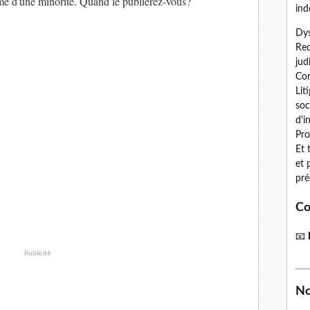
sme d'une minorité. Quand le publierez-vous?
ind
Dys
Red
jud
Con
Lit
soc
d'i
Pro
Et 
et 
pré
Co
📧
Publicité
No