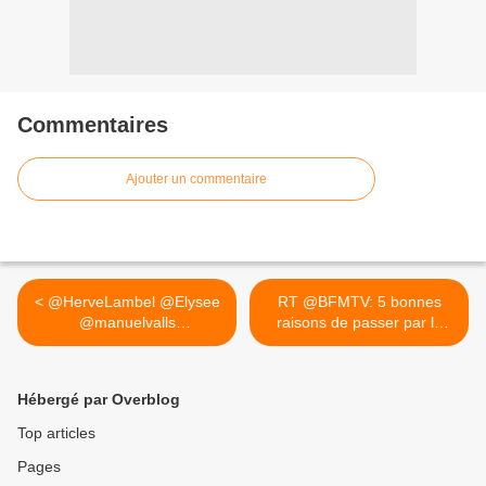
Commentaires
Ajouter un commentaire
< @HerveLambel @Elysee
RT @BFMTV: 5 bonnes
@manuelvalls
raisons de passer par la
@EmmanuelMacron...
case... >
Hébergé par Overblog
Top articles
Pages