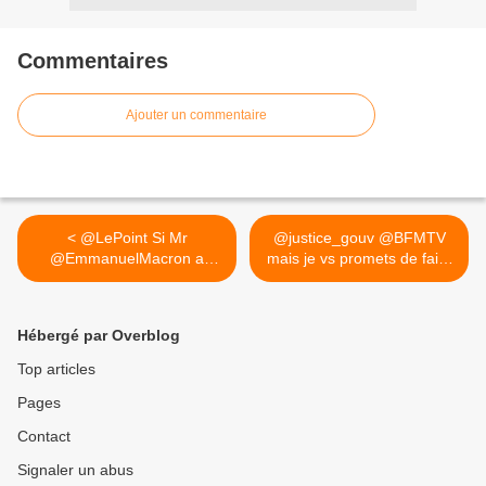
Commentaires
Ajouter un commentaire
< @LePoint Si Mr
@justice_gouv @BFMTV
@EmmanuelMacron a
mais je vs promets de faire
réellement dit...
1... >
Hébergé par Overblog
Top articles
Pages
Contact
Signaler un abus